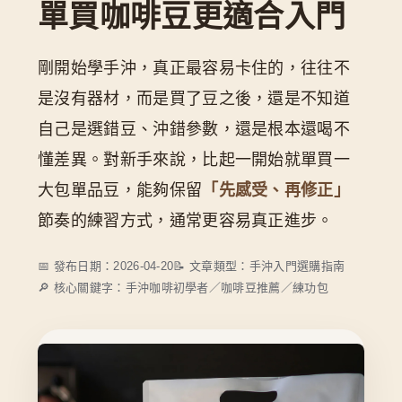
單買咖啡豆更適合入門
8 款豆子介紹
方案比較
剛開始學手沖，真正最容易卡住的，往往不
適合什麼人
是沒有器材，而是買了豆之後，還是不知道
自己是選錯豆、沖錯參數，還是根本還喝不
怎麼練才會進步
懂差異。對新手來說，比起一開始就單買一
搭配 M2 PRO
大包單品豆，能夠保留
「先感受、再修正」
FAQ
節奏的練習方式，通常更容易真正進步。
📅 發布日期：2026-04-20
📝 文章類型：手沖入門選購指南
🔎 核心關鍵字：手沖咖啡初學者／咖啡豆推薦／練功包