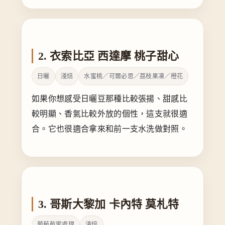
2. 衣索比亞 西達摩 桃子甜心
日曬
淺焙
水蜜桃／可爾必思／荔枝果凍／橙花
如果你想感受日曬豆那種比較張揚、甜感比
較明顯、香氣比較外放的個性，這支就很適
合。它也很適合拿來和前一支水洗做對照。
3. 哥斯大黎加 卡內特 莫札特
葡萄乾蜜處理
淺焙