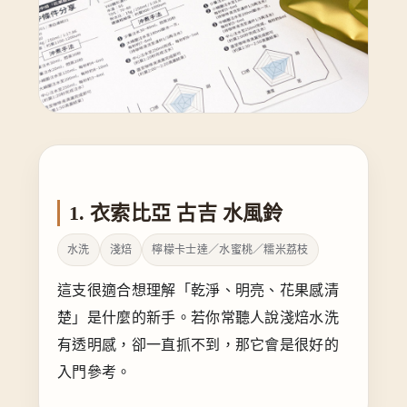
不同產區、處理法與焙度的練習配置，能幫助新手更快看見差
異。
1. 衣索比亞 古吉 水風鈴
水洗
淺焙
檸檬卡士達／水蜜桃／糯米荔枝
這支很適合想理解「乾淨、明亮、花果感清
楚」是什麼的新手。若你常聽人說淺焙水洗
有透明感，卻一直抓不到，那它會是很好的
入門參考。