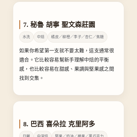
7. 秘魯 胡寧 聖文森莊園
水洗
中焙
橘皮／柳橙／李子／杏仁／焦糖
如果你希望第一支就不要太難，這支通常很
適合。它比較容易幫新手理解中焙的平衡
感，也比較容易在甜感、果調與堅果感之間
找到交集。
8. 巴西 喜朵拉 克里阿多
日曬
中深焙
堅果／奶油／榛果／黑巧克力