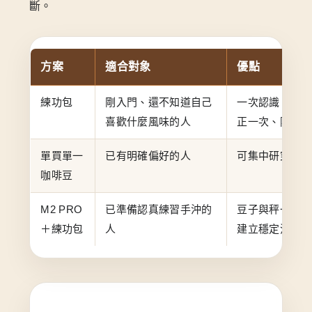
斷。
方案
適合對象
優點
練功包
剛入門、還不知道自己
一次認識 8 款
喜歡什麼風味的人
正一次、附沖煮
單買單一
已有明確偏好的人
可集中研究同一
咖啡豆
M2 PRO
已準備認真練習手沖的
豆子與秤一起到
＋練功包
人
建立穩定流程