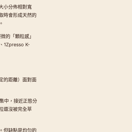
大小分佈相對寬
取時會形成天然的
。
輕微的「顆粒感」
resso K-
定的距離）面對面
常集中，接近正態分
粒還沒被完全萃
。但缺點是均勻的