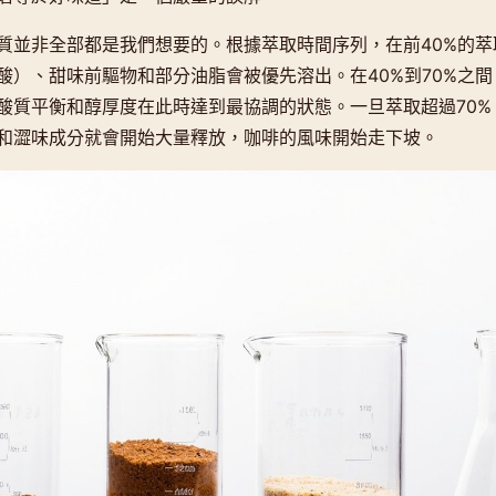
質並非全部都是我們想要的。根據萃取時間序列，在前40%的萃
酸）、甜味前驅物和部分油脂會被優先溶出。在40%到70%之
酸質平衡和醇厚度在此時達到最協調的狀態。一旦萃取超過70%
和澀味成分就會開始大量釋放，咖啡的風味開始走下坡。