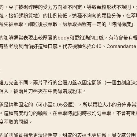
的，豆子被碾碎時的受力方向並不固定，導致顆粒形狀不規則，
粒，接近麵粉質地）的比例較低。這種不均勻的顆粒分佈，在萃
粒先被萃取，細粒後被萃取，讓萃取過程有一定的「時間梯度」
的咖啡通常表現出較厚實的body和更飽滿的口感，有時會帶有
老饒反而偏好這種口感。代表機種包括C40、Comandante、1Zp
r）
錐刀完全不同。兩片平行的金屬刀盤以固定間隙（一個由刻度決
落入，被兩片刀盤夾在中間碾磨成粉末。
隙是精準固定的（可小至0.05公厘），所以顆粒大小的分佈非
。這種高度均勻的顆粒，在萃取時能同時被均匀萃取，不會有粗
度萃取的問題。
的咖啡酸質通常更清晰明亮，甜感的表達也更細緻，層次感分明