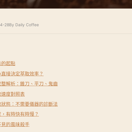
4-28
By Daily Coffee
味的起點
小直接決定萃取效率？
完整解析：錐刀、平刀、鬼齒
取速度對照表
取狀態：不需要儀器的診斷法
度，有時快有時慢？
不見的風味殺手