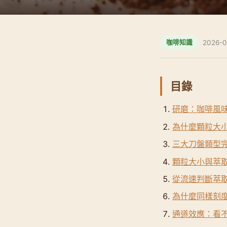
2026-0
咖啡知識
目錄
研磨：咖啡風
為什麼顆粒大
三大刀盤類型
顆粒大小與萃
從流速判斷萃
為什麼同樣刻
通道效應：看