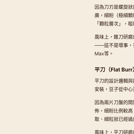
因為刀刃是螺旋狀
廣，細粉（極細顆
「顆粒層次」，粗
風味上，錐刀研磨
——這不是壞事，有些
Max等。
平刀（Flat Bur
平刀的設計邏輯與
安裝，豆子從中心
因為兩片刀盤的間
佈，細粉比例較高
取、細粒就已經過
風味上，平刀研磨