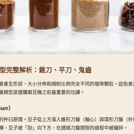
型完整解析：錐刀、平刀、鬼齒
會產生形狀、大小分佈和細粉比例完全不同的咖啡顆粒。這些差
盤類型是選購磨豆機之前最重要的功課。
Burr）
的杵臼原理。豆子從上方落入錐形刀盤（軸心）與環形刀盤（外
轉，豆子被「刮」向下方，在通過刀盤間隙的過程中被碾碎。