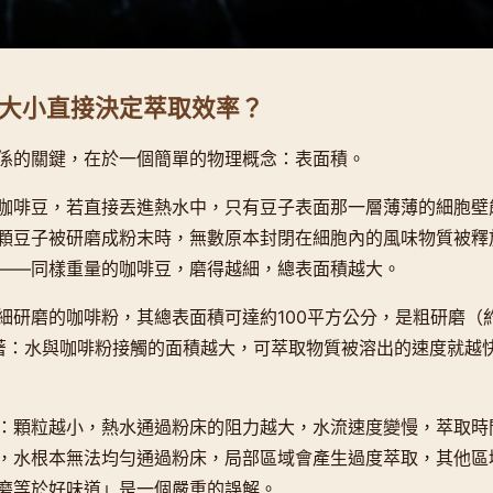
大小直接決定萃取效率？
係的關鍵，在於一個簡單的物理概念：表面積。
咖啡豆，若直接丟進熱水中，只有豆子表面那一層薄薄的細胞壁
顆豆子被研磨成粉末時，無數原本封閉在細胞內的風味物質被釋
——同樣重量的咖啡豆，磨得越細，總表面積越大。
細研磨的咖啡粉，其總表面積可達約100平方公分，是粗研磨（
著：水與咖啡粉接觸的面積越大，可萃取物質被溶出的速度就越
：顆粒越小，熱水通過粉床的阻力越大，水流速度變慢，萃取時
，水根本無法均勻通過粉床，局部區域會產生過度萃取，其他區
磨等於好味道」是一個嚴重的誤解。