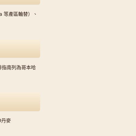
rcala 等產區輪替）、
咖啡指南列為哥本哈
#丹麥