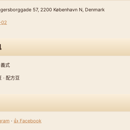
rsborggade 57, 2200 København N, Denmark
-02
訊
 義式
 · 配方豆
agram
·
👍 Facebook