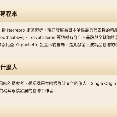
專程來
ective 從 Nørrebro 街區起步，現已發展為哥本哈根最具代表性
rg、Godthaabsvej、Torvehallerne 等地都有分店。品牌與全
在衣索比亞 Yirgacheffe 設立示範農場，是北歐第三波精品咖
合什麼人
味的探索者、想認識哥本哈根咖啡文化的旅人、Single Origi
貿易與永續發展的咖啡工作者。