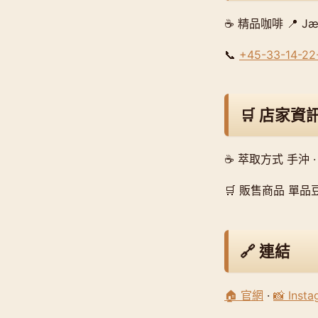
☕ 精品咖啡 📍 Jæge
📞
+45-33-14-22
🛒 店家資
☕ 萃取方式 手沖 ·
🛒 販售商品 單品豆
🔗 連結
🏠 官網
·
📸 Inst