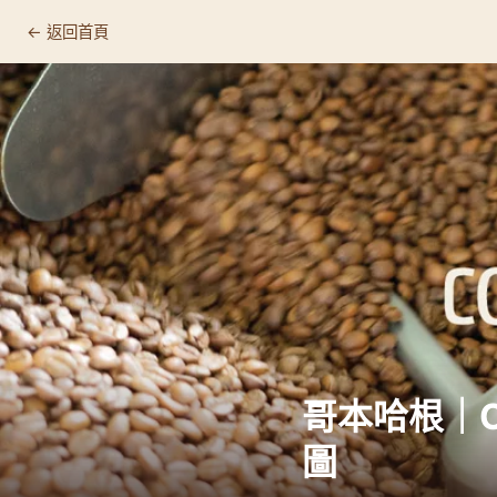
← 返回首頁
Coffee Collective, Copenhagen
📍 基本資訊
🛒 店家資訊
🔗 連結
為什麼值得專程來
☕ 這裡適合什麼人
推薦品項
哥本哈根｜Cof
顧客回饋
圖
🏷️ 相關標籤