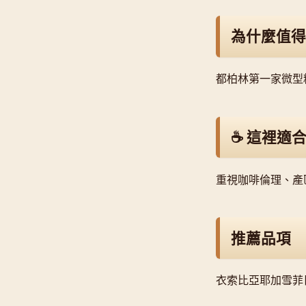
為什麼值得
都柏林第一家微型
☕ 這裡適
重視咖啡倫理、產區透
推薦品項
衣索比亞耶加雪菲日曬、