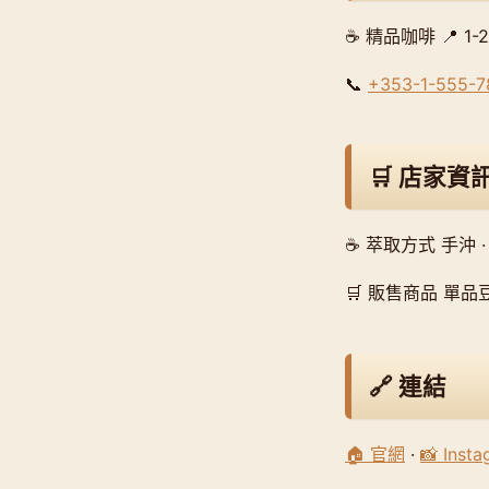
☕ 精品咖啡 📍 1-2 Ca
📞
+353-1-555-7
🛒 店家資
☕ 萃取方式 手沖 ·
🛒 販售商品 單品豆
🔗 連結
🏠 官網
·
📸 Inst