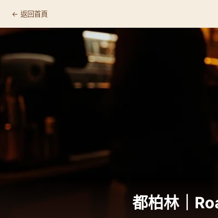
← 返回首頁
Roasted Brown, Dublin
📍 基本資訊
🛒 店家資訊
🔗 連結
為什麼值得專程來
☕ 這裡適合什麼人
推薦品項
顧客回饋
都柏林｜Roas
🏷️ 相關標籤