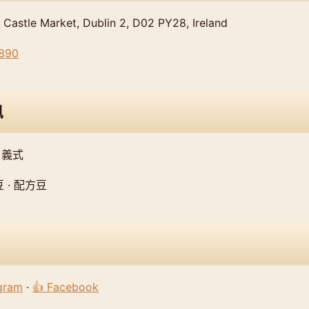
stle Market, Dublin 2, D02 PY28, Ireland
890
訊
 義式
 · 配方豆
agram
·
👍 Facebook