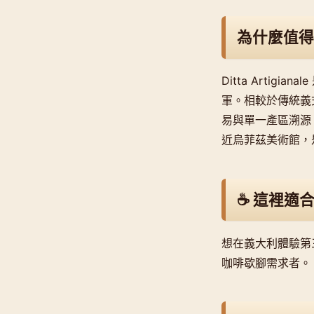
為什麼值得
Ditta Artig
軍。相較於傳統義式濃
易與單一產區溯源，
近烏菲茲美術館，
☕ 這裡適
想在義大利體驗第
咖啡歇腳需求者。