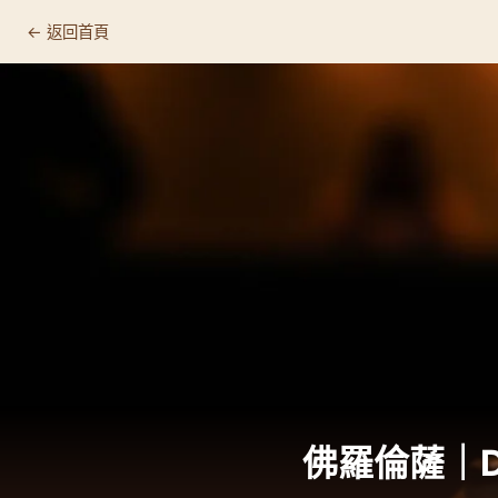
← 返回首頁
Ditta Artigianale, Firenze
📍 基本資訊
🛒 店家資訊
🔗 連結
為什麼值得專程來
☕ 這裡適合什麼人
推薦品項
顧客回饋
佛羅倫薩｜Ditt
🏷️ 相關標籤