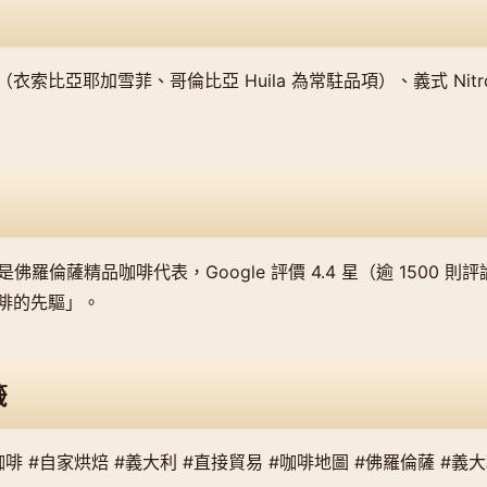
索比亞耶加雪菲、哥倫比亞 Huila 為常駐品項）、義式 Nitro C
ianale 是佛羅倫薩精品咖啡代表，Google 評價 4.4 星（逾 1500
啡的先驅」。
籤
咖啡 #自家烘焙 #義大利 #直接貿易 #咖啡地圖 #佛羅倫薩 #義