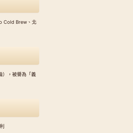
old Brew、北
 則評論），被譽為「義
大利