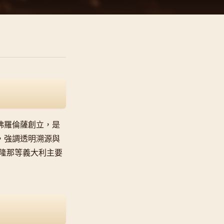
o 在佛羅倫薩創立，是
藝」，強調透明溯源與
與波隆那等義大利主要