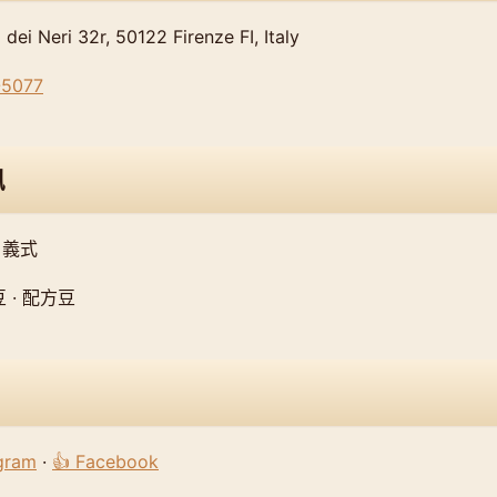
i Neri 32r, 50122 Firenze FI, Italy
-5077
訊
 義式
 · 配方豆
agram
·
👍 Facebook