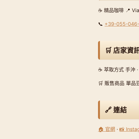
☕ 精品咖啡 📍 Via de
📞
+39-055-046
🛒 店家資
☕ 萃取方式 手沖 ·
🛒 販售商品 單品豆
🔗 連結
🏠 官網
·
📸 Inst