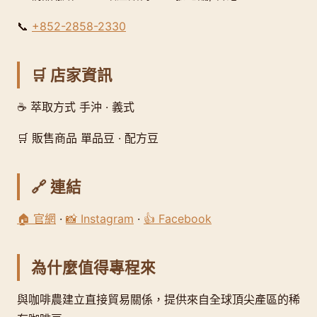
📞
+852-2858-2330
🛒 店家資訊
☕ 萃取方式 手沖 · 義式
🛒 販售商品 單品豆 · 配方豆
🔗 連結
🏠 官網
·
📸 Instagram
·
👍 Facebook
為什麼值得專程來
與咖啡農建立直接貿易關係，提供來自全球頂尖產區的稀