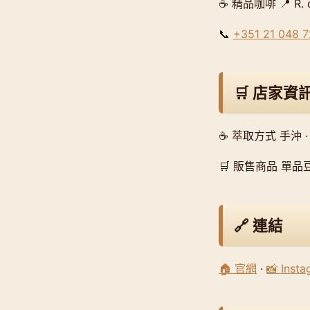
☕ 精品咖啡 📍 R. da
📞
+351 21 048 
🛒 店家資
☕ 萃取方式 手沖 ·
🛒 販售商品 單品豆
🔗 連結
🏠 官網
·
📸 Inst