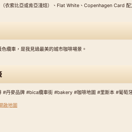
n 手沖（衣索比亞或肯亞淺焙）、Flat White、Copenhagen Card
a 黃色纜車，是我見過最美的城市咖啡場景。
籤
#丹麥品牌 #bica纜車街 #bakery #咖啡地圖 #里斯本 #葡萄
s 開啟地圖