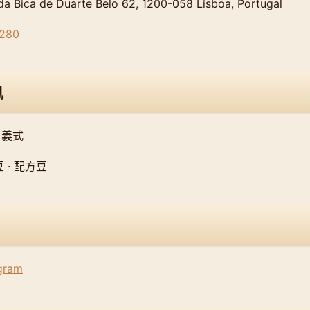
 Bica de Duarte Belo 62, 1200-058 Lisboa, Portugal
7280
訊
 義式
 · 配方豆
agram