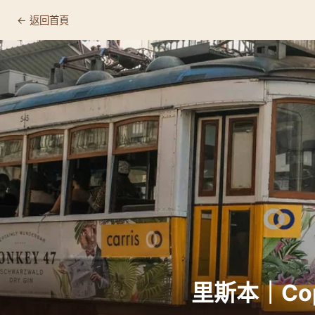
← 返回首頁
Copenhagen Coffee Lab Lisbon
📍 基本資訊
🛒 店家資訊
🔗 連結
為什麼值得專程來
☕ 這裡適合什麼人
推薦品項
顧客回饋
里斯本｜Cope
🏷️ 相關標籤