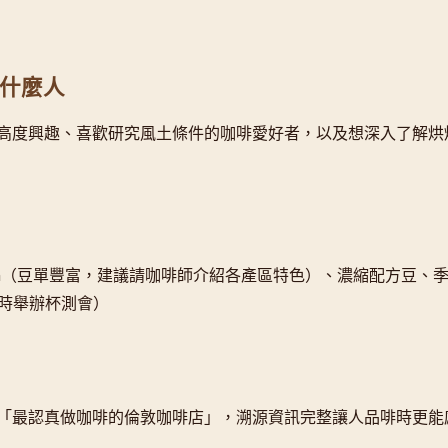
合什麼人
高度興趣、喜歡研究風土條件的咖啡愛好者，以及想深入了解烘
 Origin（豆單豐富，建議請咖啡師介紹各產區特色）、濃縮配方豆、
不定時舉辦杯測會）
「最認真做咖啡的倫敦咖啡店」，溯源資訊完整讓人品啡時更能