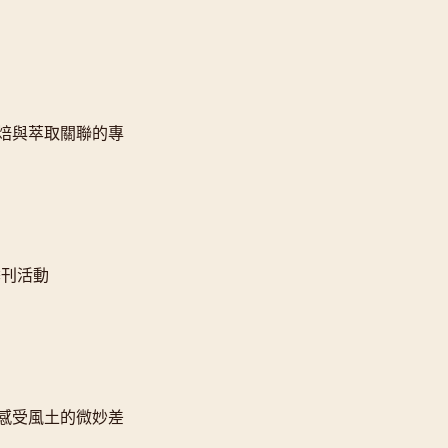
焙與萃取關聯的專
季刊活動
感受風土的微妙差