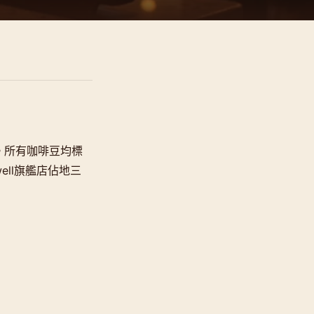
称。所有咖啡豆均標
ell旗艦店佔地三