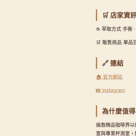
🛒 店家資
☕ 萃取方式 手衝 ·
🛒 販售商品 單品豆
🔗 連結
🏠 官方網站
📸 Instagram
為什麼值得
倫敦精品咖啡界以
室與專業杯測室，