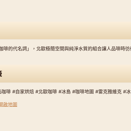
咖啡的代名詞」，北歐極簡空間與純淨水質的組合讓人品啡時彷
籤
品咖啡 #自家烘焙 #北歐咖啡 #冰島 #咖啡地圖 #雷克雅維克 #
s 開啟地圖