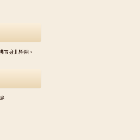
彿置身北極圈。
冰島