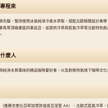
專程來
啡先驅，堅持使用冰島純淨冷泉水萃取，搭配北歐極簡設計美學
拿馬等頂級產區的單品豆，並提供冷萃與氮氣冷萃等北歐特色飲
。
合什麼人
與純淨水質風味的精品咖啡愛好者，以及對極地氣候下咖啡文化
Origin（推薦衣索比亞耶加雪菲或肯亞涅里 AA）、北歐式氮氣冷萃、招牌 