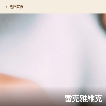
← 返回首頁
Reykjavik Roasters
📍 基本資訊
🛒 店家資訊
🔗 連結
為什麼值得專程來
☕ 這裡適合什麼人
推薦品項
顧客回饋
雷克雅維克｜Re
🏷️ 相關標籤