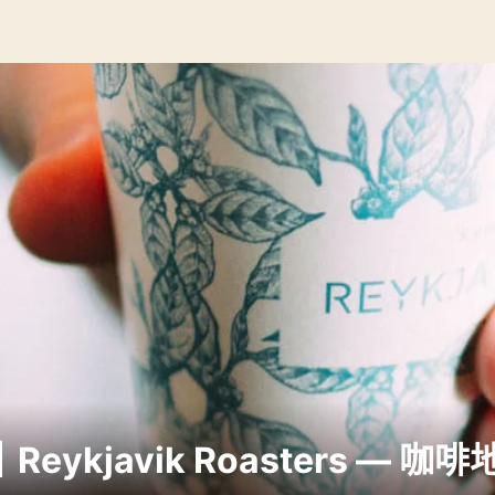
ykjavik Roasters — 咖啡