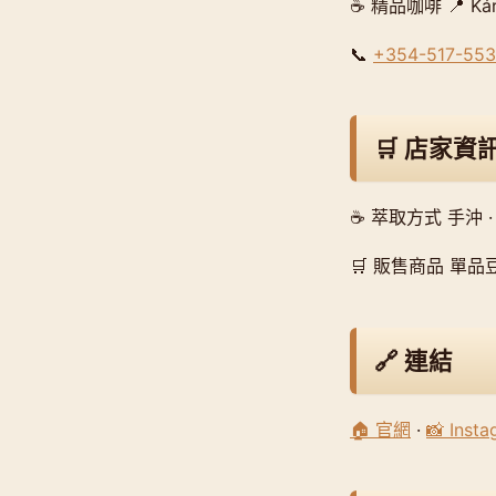
☕ 精品咖啡 📍 Kárast
📞
+354-517-55
🛒 店家資
☕ 萃取方式 手沖 ·
🛒 販售商品 單品豆
🔗 連結
🏠 官網
·
📸 Inst