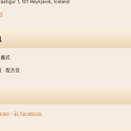
ígur 1, 101 Reykjavík, Iceland
35
訊
 義式
 · 配方豆
agram
·
👍 Facebook