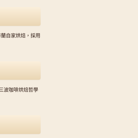
波特蘭自家烘焙，採用
三波咖啡烘焙哲學