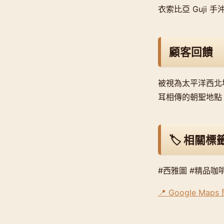
衣索比亞 Guji 手沖、肯
顧客回饋
被視為太平洋西北地
耳相傳的朝聖地點
🏷️ 相關標
#西雅圖 #精品咖啡 
📍 Google Map