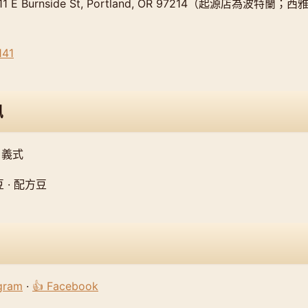
 E Burnside St, Portland, OR 97214（起源店為波特蘭；西雅圖 
e）
141
訊
 義式
 · 配方豆
agram
·
👍 Facebook