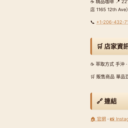
☕ 精品咖啡 📍 2211
店 1165 12th Av
📞
+1-206-432-7
🛒 店家資
☕ 萃取方式 手沖 ·
🛒 販售商品 單品豆
🔗 連結
🏠 官網
·
📸 Inst