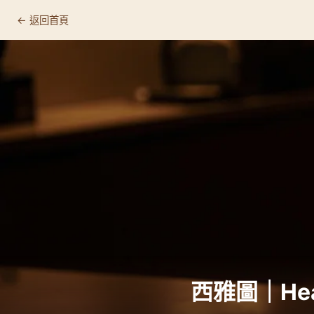
← 返回首頁
Heart Roasters, Seattle
📍 基本資訊
🛒 店家資訊
🔗 連結
為什麼值得專程來
☕ 這裡適合什麼人
推薦品項
顧客回饋
西雅圖｜Heart
🏷️ 相關標籤