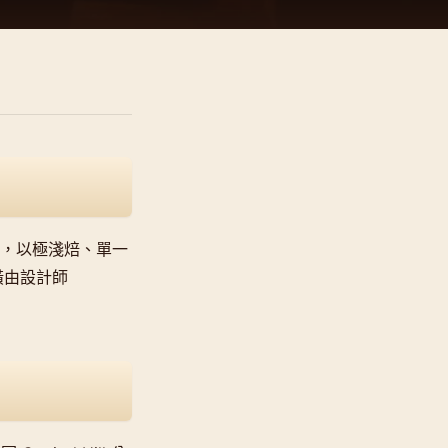
波特蘭創立，以極淺焙、單一
裝潢由設計師