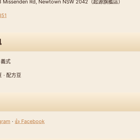
3 Missenden Rd, Newtown NSW 2042（起源旗艦店）
351
訊
 義式
 · 配方豆
agram
·
👍 Facebook