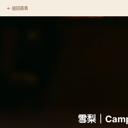
← 返回首頁
Campos Coffee, Sydney
📍 基本資訊
🛒 店家資訊
🔗 連結
為什麼值得專程來
☕ 這裡適合什麼人
推薦品項
顧客回饋
雪梨｜Campo
🏷️ 相關標籤