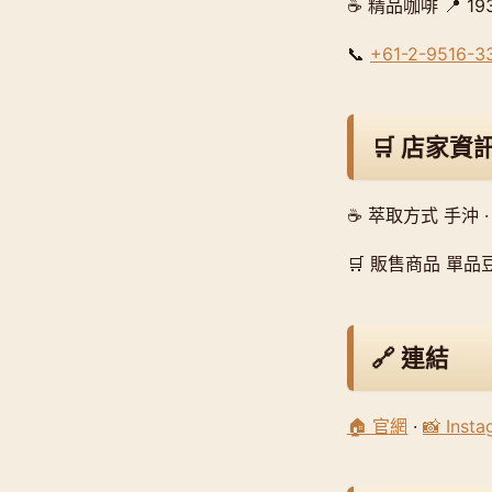
☕ 精品咖啡 📍 19
📞
+61-2-9516-3
🛒 店家資
☕ 萃取方式 手沖 ·
🛒 販售商品 單品豆
🔗 連結
🏠 官網
·
📸 Inst