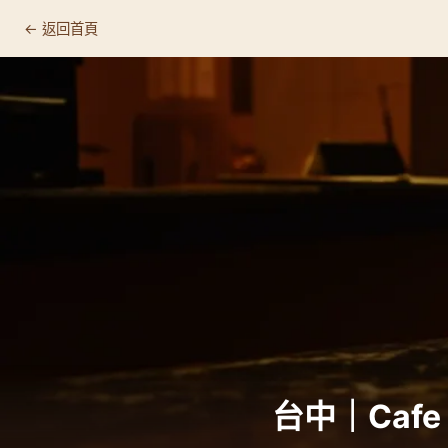
← 返回首頁
Cafe del Sol Taichung
📍 基本資訊
🛒 店家資訊
🔗 連結
為什麼值得專程來
☕ 這裡適合什麼人
推薦品項
顧客回饋
台中｜Cafe 
🏷️ 相關標籤