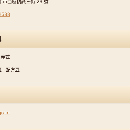
台中市西區精誠三街 26 號
2588
訊
 義式
 · 配方豆
agram