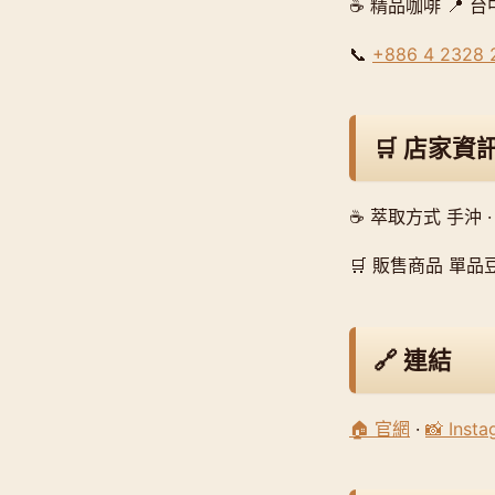
☕ 精品咖啡 📍 
📞
+886 4 2328 
🛒 店家資
☕ 萃取方式 手沖 ·
🛒 販售商品 單品豆
🔗 連結
🏠 官網
·
📸 Inst