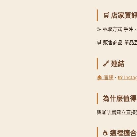
🛒 店家資
☕ 萃取方式 手沖 ·
🛒 販售商品 單品豆
🔗 連結
🏠 官網
·
📸 Inst
為什麼值得
與咖啡農建立直接
☕ 這裡適