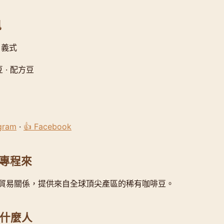
訊
 義式
 · 配方豆
agram
·
👍 Facebook
專程來
貿易關係，提供來自全球頂尖產區的稀有咖啡豆。
合什麼人