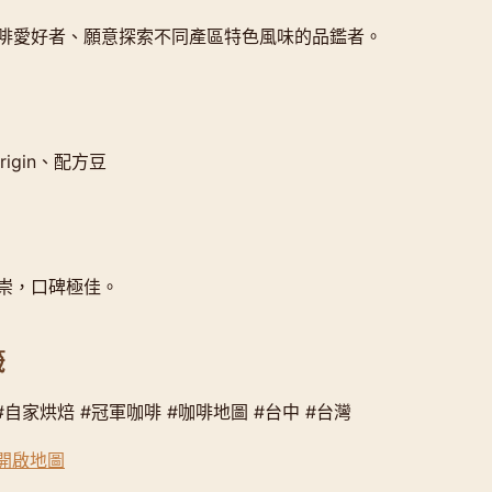
啡愛好者、願意探索不同產區特色風味的品鑑者。
Origin、配方豆
崇，口碑極佳。
籤
#自家烘焙 #冠軍咖啡 #咖啡地圖 #台中 #台灣
s 開啟地圖