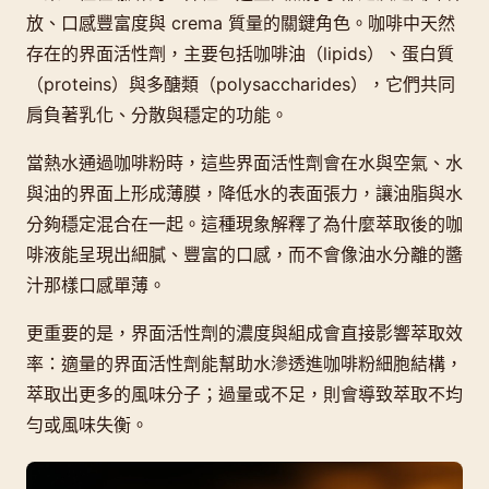
放、口感豐富度與 crema 質量的關鍵角色。咖啡中天然
存在的界面活性劑，主要包括咖啡油（lipids）、蛋白質
（proteins）與多醣類（polysaccharides），它們共同
肩負著乳化、分散與穩定的功能。
當熱水通過咖啡粉時，這些界面活性劑會在水與空氣、水
與油的界面上形成薄膜，降低水的表面張力，讓油脂與水
分夠穩定混合在一起。這種現象解釋了為什麼萃取後的咖
啡液能呈現出細膩、豐富的口感，而不會像油水分離的醬
汁那樣口感單薄。
更重要的是，界面活性劑的濃度與組成會直接影響萃取效
率：適量的界面活性劑能幫助水滲透進咖啡粉細胞結構，
萃取出更多的風味分子；過量或不足，則會導致萃取不均
勻或風味失衡。