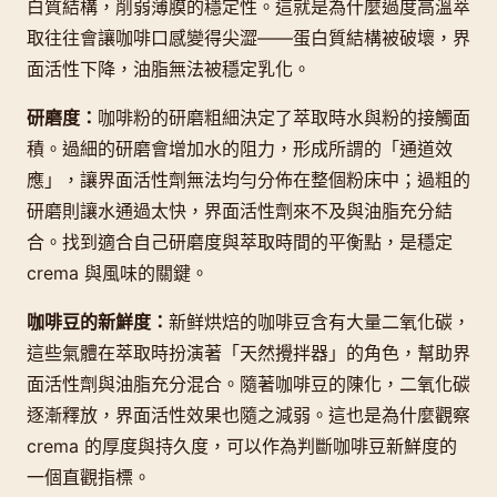
白質結構，削弱薄膜的穩定性。這就是為什麼過度高溫萃
取往往會讓咖啡口感變得尖澀——蛋白質結構被破壞，界
面活性下降，油脂無法被穩定乳化。
研磨度：
咖啡粉的研磨粗細決定了萃取時水與粉的接觸面
積。過細的研磨會增加水的阻力，形成所謂的「通道效
應」，讓界面活性劑無法均勻分佈在整個粉床中；過粗的
研磨則讓水通過太快，界面活性劑來不及與油脂充分結
合。找到適合自己研磨度與萃取時間的平衡點，是穩定
crema 與風味的關鍵。
咖啡豆的新鮮度：
新鲜烘焙的咖啡豆含有大量二氧化碳，
這些氣體在萃取時扮演著「天然攪拌器」的角色，幫助界
面活性劑與油脂充分混合。隨著咖啡豆的陳化，二氧化碳
逐漸釋放，界面活性效果也隨之減弱。這也是為什麼觀察
crema 的厚度與持久度，可以作為判斷咖啡豆新鮮度的
一個直觀指標。