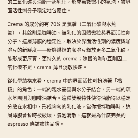
的二氧化碳與油脂一起乳化，形成無數微小的氣泡，被界
面活性劑分子穩定地包覆住。
Crema 的成分約有 70% 是氣體（二氧化碳與水蒸
氣），其餘則是咖啡油、被乳化的固體微粒與界面活性劑
分子。這層薄膜的穩定性，取決於界面活性劑的濃度與咖
啡豆的新鮮度——新鮮烘焙的咖啡豆釋放更多二氧化碳，
能形成更厚實、更持久的 crema；陳舊的咖啡豆則因二
氧化碳不足，crema 薄且消散快速。
從化學結構來看，crema 中的界面活性劑扮演著「橋
接」的角色：一端的親水基團與水分子結合，另一端的疏
水基團則與咖啡油結合。這種雙親特性使得油脂得以穩定
分散在水相中，形成均勻的乳化液。當你攪拌咖啡時，這
層薄膜會暫時被破壞，氣泡消散，這就是為什麼完美的
espresso 應該盡快品嚐。