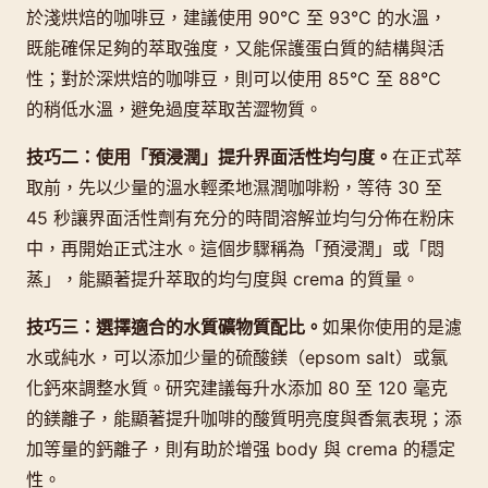
於淺烘焙的咖啡豆，建議使用 90°C 至 93°C 的水溫，
既能確保足夠的萃取強度，又能保護蛋白質的結構與活
性；對於深烘焙的咖啡豆，則可以使用 85°C 至 88°C
的稍低水溫，避免過度萃取苦澀物質。
技巧二：使用「預浸潤」提升界面活性均勻度。
在正式萃
取前，先以少量的溫水輕柔地濕潤咖啡粉，等待 30 至
45 秒讓界面活性劑有充分的時間溶解並均勻分佈在粉床
中，再開始正式注水。這個步驟稱為「預浸潤」或「悶
蒸」，能顯著提升萃取的均勻度與 crema 的質量。
技巧三：選擇適合的水質礦物質配比。
如果你使用的是濾
水或純水，可以添加少量的硫酸鎂（epsom salt）或氯
化鈣來調整水質。研究建議每升水添加 80 至 120 毫克
的鎂離子，能顯著提升咖啡的酸質明亮度與香氣表現；添
加等量的鈣離子，則有助於增强 body 與 crema 的穩定
性。