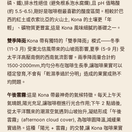
磷、鐵),排水性絕佳 (避免根系泡水腐爛),且 pH 值略酸
(約 5.5-6.5),剛好是咖啡樹最喜歡的酸度區間。相較於巴
西的紅土或衣索比亞的火山土, Kona 的土壤更「年
輕」、礦物質更豐富,這是 Kona 風味細膩的基礎之一。
雙季降雨
:Kona 帶有獨特的「雙季降雨」模式——冬季
(11-3 月) 受東北信風帶來的山坡雨影響,夏季 (5-9 月) 受
太平洋高壓南側的西南氣流影響。兩季降雨量合計約
1500-2000mm,均勻分布在咖啡生長季,讓咖啡果實可以
穩定發育,不會有「乾濕季過於分明」造成的果實成熟不
均問題。
午後雲霧
:這是 Kona 帶最神奇的氣候特徵。每天上午天
氣晴朗,陽光充足,讓咖啡樹進行光合作用;下午 2 點過後,
從太平洋飄來的潮濕空氣遇到山坡抬升,凝結形成「午後
雲霧」(afternoon cloud cover), 為咖啡園降溫,減緩果
實過熟。這種「陽光 + 雲霧」的交替,讓 Kona 咖啡果實