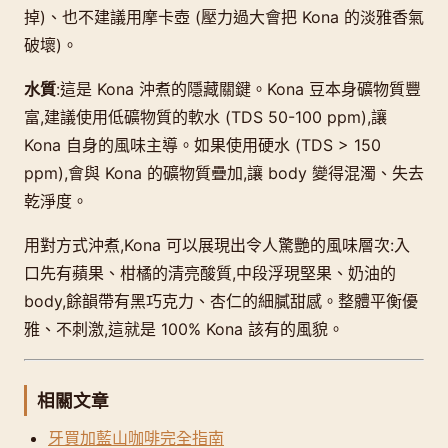
掉)、也不建議用摩卡壺 (壓力過大會把 Kona 的淡雅香氣
破壞)。
水質
:這是 Kona 沖煮的隱藏關鍵。Kona 豆本身礦物質豐
富,建議使用低礦物質的軟水 (TDS 50-100 ppm),讓
Kona 自身的風味主導。如果使用硬水 (TDS > 150
ppm),會與 Kona 的礦物質疊加,讓 body 變得混濁、失去
乾淨度。
用對方式沖煮,Kona 可以展現出令人驚艷的風味層次:入
口先有蘋果、柑橘的清亮酸質,中段浮現堅果、奶油的
body,餘韻帶有黑巧克力、杏仁的細膩甜感。整體平衡優
雅、不刺激,這就是 100% Kona 該有的風貌。
相關文章
牙買加藍山咖啡完全指南