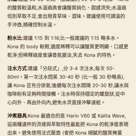
的酸質較溫和,水溫過高會讓酸質鈍化、甜感流失;水溫過
低則萃取不足,會出現青草味、澀味。建議使用可調溫的
手沖壺,精確控制水溫。
粉水比
:建議 1:15 到 1:16,比一般建議的 1:15 略多水。
Kona 的 body 較輕,適度稀釋可以讓酸質更明顯、口感更
乾淨;但稀釋過度會讓香氣變淡,失去 Kona 的特色。
注水方式
:建議「分段式」,分 3-4 次注水,每次 50-
80ml。第一次注水悶蒸 30-40 秒 (比一般 30 秒略長),
讓 Kona 豆充分排氣;後續每次注水間隔 20-30 秒,讓水與
咖啡粉有足夠時間接觸。注水時保持穩定的螺旋狀,從中
心向外、再由外向內,避免水流直接沖擊濾紙。
沖煮器具
:Kona 最適合的是 Hario V60 或 Kalita Wave,
這兩種濾杯的流速與萃取特性最能把 Kona 的乾淨度表現
出來。避免使用法式壓壺 (會把 Kona 細膩的酸質掩蓋