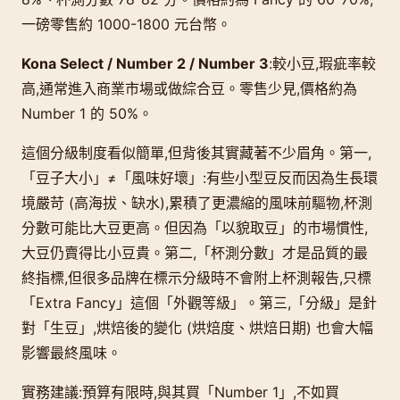
一磅零售約 1000-1800 元台幣。
Kona Select / Number 2 / Number 3
:較小豆,瑕疵率較
高,通常進入商業市場或做綜合豆。零售少見,價格約為
Number 1 的 50%。
這個分級制度看似簡單,但背後其實藏著不少眉角。第一,
「豆子大小」≠「風味好壞」:有些小型豆反而因為生長環
境嚴苛 (高海拔、缺水),累積了更濃縮的風味前驅物,杯測
分數可能比大豆更高。但因為「以貌取豆」的市場慣性,
大豆仍賣得比小豆貴。第二,「杯測分數」才是品質的最
終指標,但很多品牌在標示分級時不會附上杯測報告,只標
「Extra Fancy」這個「外觀等級」。第三,「分級」是針
對「生豆」,烘焙後的變化 (烘焙度、烘焙日期) 也會大幅
影響最終風味。
實務建議:預算有限時,與其買「Number 1」,不如買