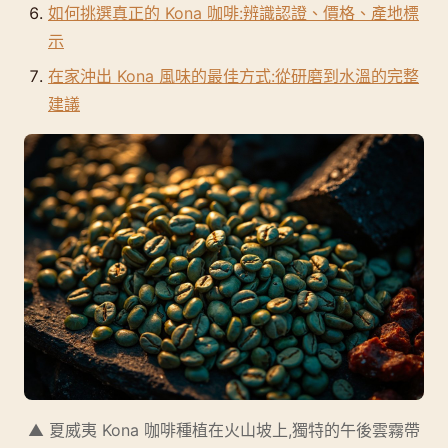
如何挑選真正的 Kona 咖啡:辨識認證、價格、產地標
示
在家沖出 Kona 風味的最佳方式:從研磨到水溫的完整
建議
▲ 夏威夷 Kona 咖啡種植在火山坡上,獨特的午後雲霧帶