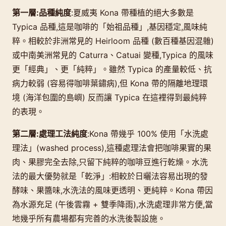
第一層:品種純度
:夏威夷 Kona 帶種植的絕大多數是
Typica 品種,這是咖啡的「始祖品種」,基因穩定,風味純
粹。相較於非洲常見的 Heirloom 品種 (數百種基因混雜)
或中南美洲常見的 Caturra、Catuai 變種,Typica 的風味
更「經典」、更「純粹」。雖然 Typica 的產量較低、抗
病力較弱 (容易得咖啡葉鏽病),但 Kona 帶的隔離地理環
境 (海洋包圍的島嶼) 反而讓 Typica 在這裡得到最純粹
的表現。
第二層:處理工法純度
:Kona 帶幾乎 100% 使用「水洗處
理法」(washed process),這種處理法會把咖啡果實的果
肉、果膠完全去除,只留下純粹的咖啡豆進行乾燥。水洗
法的最大優勢就是「乾淨」:相較於日曬法容易出現的發
酵味、果醬味,水洗法的風味更透明、更純粹。Kona 帶因
為水源充足 (午後雲霧 + 雙季降雨),水洗處理非常方便,當
地幾乎所有農場都有完善的水洗後製設施。