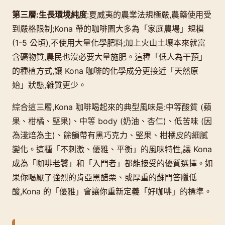
第三層:生長環境純度
:夏威夷的農業法規極嚴,農藥使用受
到嚴格限制;Kona 帶的咖啡園大多為「家庭農場」規模
(1-5 公頃),不使用大量化學肥料;加上火山土壤本來就富
含礦物質,農民也沒必要大量施肥。這種「低人為干預」
的種植方式,讓 Kona 咖啡的化學成分更接近「天然原
始」狀態,雜質更少。
綜合這三層,Kona 咖啡喝起來的典型風味是:中等酸質 (蘋
果、柑橘、堅果)、中等 body (奶油、杏仁)、低苦味 (因
為淺焙為主)、餘韻帶有黑巧克力、堅果、柑橘皮的細膩
變化。這種「不刺激、優雅、平衡」的風味特性,讓 Kona
成為「咖啡老饕」和「入門者」都能接受的優質選擇。如
果你喝厭了強烈的肯亞黑醋栗、或厚重的蘇門答臘低
酸,Kona 的「優雅」會讓你重新定義「好咖啡」的標準。