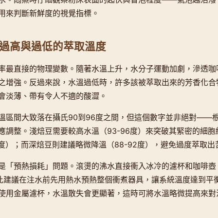
用來判斷新鮮度的視覺指標。
過高與過低的萃取溫度
率最直接的物理變數。隨著水溫上升，水分子運動加劇，滲透咖
之增強。反過來說，水溫過低時，許多該被萃取出來的芳香化合
會淡薄、帶有令人不適的酸澀。
溫區間大致落在攝氏90到96度之間，但這個數字並非絕對——
應調整。淺焙豆需要較高水溫（93-96度）來突破其緊密的細
4度）；而深焙豆則建議略微降溫（88-92度），避免過度萃取
是「預熱損耗」問題。滾燙的沸水直接衝入冰冷的濾杯和咖啡壺
因此建議在注水前先用熱水預熱整個衝煮器具，讓系統溫度達到平
使用金屬濾杯，水溫散失會更顯著，這時可將水溫略微提高來對