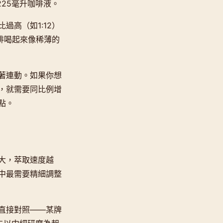
225毫升咖啡液。
高（如1:12）
啡喝起來像稀薄的
著連動。如果你想
，就需要同比例增
點。
大，萃取速度越
中最需要精細調整
直接對照——某牌