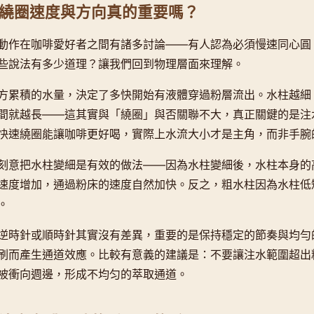
繞圈速度與方向真的重要嗎？
動作在咖啡愛好者之間有諸多討論——有人認為必須慢速同心圓
些說法有多少道理？讓我們回到物理層面來理解。
方累積的水量，決定了多快開始有液體穿過粉層流出。水柱越細
間就越長——這其實與「繞圈」與否關聯不大，真正關鍵的是注
快速繞圈能讓咖啡更好喝，實際上水流大小才是主角，而非手腕
刻意把水柱變細是有效的做法——因為水柱變細後，水柱本身的
速度增加，通過粉床的速度自然加快。反之，粗水柱因為水柱低
。
逆時針或順時針其實沒有差異，重要的是保持穩定的節奏與均勻
刷而產生通道效應。比較有意義的建議是：不要讓注水範圍超出
被衝向週邊，形成不均匀的萃取通道。