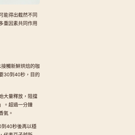
可能得出截然不同
多重因素共同作用
水接觸新鮮烘焙的咖
30到40秒，目的
始大量釋放，阻擋
」。超過一分鐘
香氣。
0到40秒後再以穩
，代表豆子越新