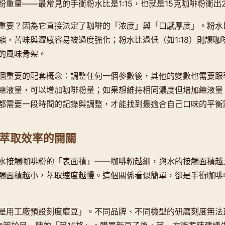
重量——最常見的手衝粉水比是1:15，也就是15克咖啡粉衝出
重要？因為它直接決定了咖啡的「浓度」與「口感厚度」。粉水比過
縮，苦味與澀感容易被過度強化；粉水比過低（如1:18）則讓咖
的風味骨架。
個重要的配套概念：調整任何一個參數後，其他的變數也需要跟
總液量，可以增加咖啡粉量；如果想維持相同濃度但增加總液量
都需要一段時間的記錄與調整，才能找到最適合自己口味的平衡
萃取效率的開關
水接觸咖啡粉的「表面積」——咖啡粉越細，與水的接觸面積越
觸面積越小，萃取速度越慢。這個關係看似簡單，卻是手衝咖啡
是用工廠預設刻度磨豆」。不同品牌、不同機型的研磨刻度無法