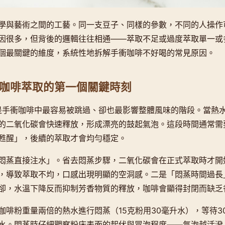
學與藝術之間的工藝。同一支豆子、同樣的參數，不同的人操作
因很多，但背後的邏輯往往相通——萃取不足或過度萃取單一或
個最關鍵的維度，系統性地拆解手衝咖啡不好喝的常見原因。
咖啡萃取的第一個關鍵時刻
s）是手衝咖啡中最容易被跳過、卻也最影響整體風味的階段。當熱
的二氧化碳會快速釋放，形成漂亮的鼓起氣泡。這段時間通常需要
甦醒」，後續的萃取才會均勻穩定。
悶蒸直接注水」。省去悶蒸步驟，二氧化碳會在正式萃取時才開
，導致萃取不均，口感出現明顯的空洞感。二是「悶蒸時間過長
卻，水溫下降反而抑制芳香物質的釋放，咖啡會顯得封閉而缺乏
咖啡粉重量兩倍的熱水進行悶蒸（15克粉用30毫升水），等待3
水。悶蒸時仔細觀察粉床表面的起伏與冒泡程度——氣泡越活潑