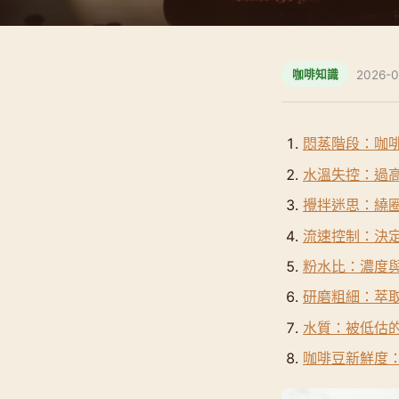
2026-0
咖啡知識
悶蒸階段：咖
水溫失控：過
攪拌迷思：繞
流速控制：決
粉水比：濃度
研磨粗細：萃
水質：被低估
咖啡豆新鮮度