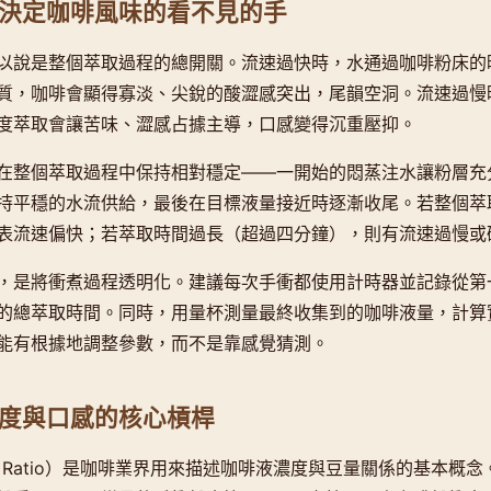
決定咖啡風味的看不見的手
以說是整個萃取過程的總開關。流速過快時，水通過咖啡粉床的
質，咖啡會顯得寡淡、尖銳的酸澀感突出，尾韻空洞。流速過慢
度萃取會讓苦味、澀感占據主導，口感變得沉重壓抑。
在整個萃取過程中保持相對穩定——一開始的悶蒸注水讓粉層充
持平穩的水流供給，最後在目標液量接近時逐漸收尾。若整個萃
表流速偏快；若萃取時間過長（超過四分鐘），則有流速過慢或
，是將衝煮過程透明化。建議每次手衝都使用計時器並記錄從第
的總萃取時間。同時，用量杯測量最終收集到的咖啡液量，計算
能有根據地調整參數，而不是靠感覺猜測。
度與口感的核心槓桿
r's Ratio）是咖啡業界用來描述咖啡液濃度與豆量關係的基本概