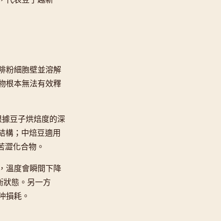
啡粉細胞壁並溶解
物根本無法有效釋
根據豆子烘焙度的深
胞結構；中焙豆適用
出苦澀化合物。
，溫度會瞬間下降
衡狀態。另一方
沖損耗。