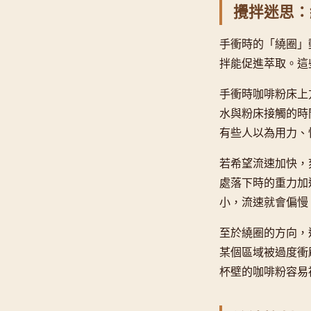
攪拌迷思：
手衝時的「繞圈」
拌能促進萃取。這
手衝時咖啡粉床上
水與粉床接觸的時
有些人以為用力、
若希望流速加快，
處落下時的重力加
小，流速就會偏慢
至於繞圈的方向，
某個區域被過度衝
杯壁的咖啡粉容易