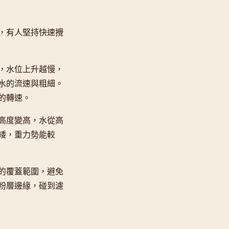
，有人堅持快速攪
，水位上升越慢，
水的流速與粗細。
的轉速。
高度變高，水從高
矮，重力勢能較
的覆蓋範圍，避免
粉層邊緣，碰到濾