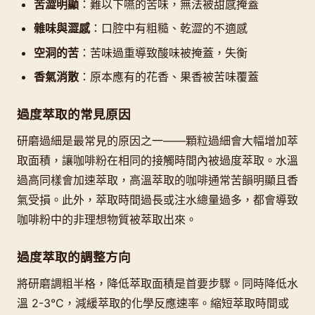
苦澀明顯
：難以下嚥的苦味，無法被甜感掩蓋
雜味與澀感
：口腔中有粗糙、乾澀的不適感
空洞的苦
：苦味過重導致酸味被掩蓋，失衡
香氣消散
：原本應有的花香、果香被苦味覆蓋
過度萃取的常見原因
研磨過細是最常見的原因之一——顆粒過細會大幅增加萃
取面積，讓咖啡粉在相同的接觸時間內被過度萃取。水溫
過高同樣會加速萃取，高溫萃取的咖啡通常苦韻明顯且香
氣受損。此外，萃取時間過長或注水總量過多，都會導致
咖啡粉中的非理想物質被萃取出來。
過度萃取的調整方向
將研磨調粗半格，降低萃取面積是首要步驟。同時降低水
溫 2-3°C，減緩萃取的化學反應速率。縮短萃取時間或