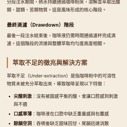
分段注水期間，熱水持續通過咖啡粉床，溶解並萃取出酸
類、甜類、苦類物質。這是風味形成的核心階段。
最終滴濾（Drawdown）階段
最後一段注水結束後，咖啡液仍需時間通過濾杯完成滴
濾。這個階段的流速與整體萃取均勻度高度相關。
萃取不足的徵兆與解決方案
萃取不足（Under-extraction）是指咖啡粉中的可溶性
物質未被充分萃取出來，導致咖啡呈現以下特徵：
尖酸刺激
：沒有被甜感平衡的酸，會讓口腔感到刺激
與不適
口感單薄
：咖啡液在口腔中缺乏重量感與包覆感
餘韻空洞
：吞嚥後缺乏甜味回甘，尾韻迅速消散