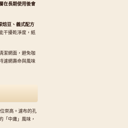
層在長期使用後會
深焙豆、義式配方
能干擾乾淨度，紙
清潔網面，避免咖
持濾網壽命與風味
中地位崇高。濾布的孔
的「中庸」風味，