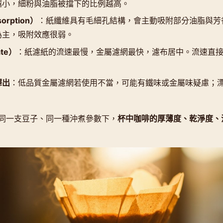
越小，細粉與油脂被擋下的比例越高。
rption）
：紙纖維具有毛細孔結構，會主動吸附部分油脂與芳
為主，吸附效應很弱。
ate）
：紙濾紙的流速最慢，金屬濾網最快，濾布居中。流速直
釋出
：低品質金屬濾網若使用不當，可能有鐵味或金屬味疑慮；
同一支豆子、同一種沖煮參數下，
杯中咖啡的厚薄度、乾淨度、