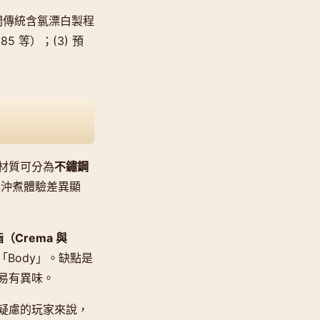
開傳統含氯漂白製程
185 等）；(3) 預
材質可分為
不鏽鋼
與沖煮體驗差異顯
Crema 與
Body」。缺點是
易有異味。
疑慮的玩家來說，