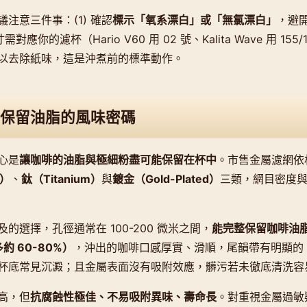
注意三件事：(1) 確認
標示「氧系漂白」或「無氯漂白」
，避
對應你的濾杯（Hario V60 用 02 號、Kalita Wave 用 155/
以去除紙味，這是沖煮前的標準動作。
保留油脂的風味密碼
心是
讓咖啡的油脂與極細粉盡可能保留在杯中
。市售金屬濾網依
l）
、
鈦（Titanium）
與
鍍金（Gold-Plated）
三類，網目密度
的選擇，孔徑通常在 100-200 微米之間，
能完整保留咖啡油脂（
多約 60-80%）
，沖出的咖啡口感厚實、滑順，尾韻帶有明顯的「
杯底常見沉澱；且金屬表面沒有吸附效應，髒污若未徹底清洗容
高，但
抗腐蝕性極佳、不易吸附異味、壽命長
。對重視金屬過敏