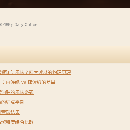
6-18
By Daily Coffee
影響咖啡風味？四大濾材的物理原理
：白濾紙 vs 棕濾紙的差異
留油脂的風味密碼
藝的細膩平衡
測實驗結果
清潔難度綜合比較