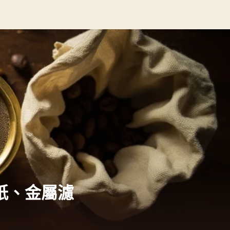
紙、金屬濾