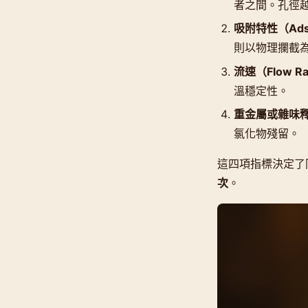
者之間。孔徑
吸附特性（Adso
則以物理攔截
流速（Flow R
溫穩定性。
重金屬或雜味
氯化物殘留。
這四項指標決定了
次
。