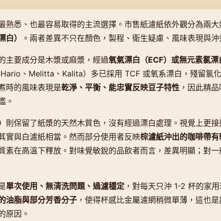
最熟悉、也最容易取得的主流選擇。市售紙濾紙依外觀分為兩大
漂白）
。兩者差異不只在顏色，製程、衛生疑慮、風味表現與沖
的主要成分是木漿或麻漿，經過
氧氣漂白（ECF）或無元素氯漂
ario、Melitta、Kalita）多已採用 TCF 或氧系漂白，殘
煮時的風味表現是
乾淨、平衡、能忠實反映豆子特性
，因此精品
鑑。
）
則保留了紙漿的天然木質色，沒有經過漂白處理。視覺上更接
其實與白濾紙相當。然而部分使用者反映
棕濾紙沖出的咖啡帶有
質素在高溫下釋放。對味覺敏銳的品飲者而言，差異明顯；對一
是
單次使用、無清洗問題、過濾穩定
，對每天只沖 1-2 杯的家
的油脂與部分芳香分子
，使得杯感比金屬濾網稍微單薄，這也是
的原因。