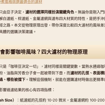
沖煮風格挑選最適合的濾材
只由豆子決定，
濾材的選擇同樣扮演關鍵角色
。無論你是剛入門
解白濾紙、棕濾紙、金屬濾網與濾布四大材質的特性，是把手沖
經之路。本文從物理原理出發，帶你深度比較四大濾材的風味差
具體的選購決策建議。
會影響咖啡風味？四大濾材的物理原理
只是「咖啡豆決定一切」，濾材同樣是關鍵變數。當熱水通過咖
粉、油脂與芳香分子會一起被帶到下壺，而
濾材的孔徑、表面積
過、哪些被擋下
。理解這個機制，就能在選購濾材時做出更精準
影響過濾結果的核心有四項指標：
 Size）
：紙濾紙的孔徑約 10-20 微米，金屬濾網約 100-2