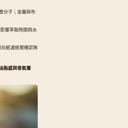
香分子；金屬與布
接影響萃取時間與水
漂白紙濾紙需確認無
油脂感與香氣層