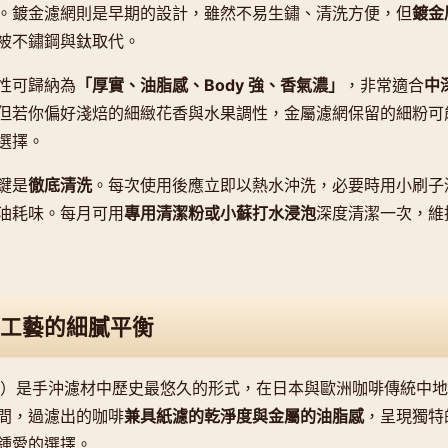
。鍍金濾網則是早期的設計，雖然不易生鏽、清洗方便，但
鍍金
被不鏽鋼與鈦取代。
性可歸納為
「厚實、油脂感、Body 強、香氣濃」
，非常適合
中
但若你偏好淺焙的細緻花香與水果調性，金屬濾網保留的細粉可
選擇。
鍵是
徹底清洗
。每次使用後應立即以熱水沖洗，必要時用小刷子
油耗味。每月可用
專用清潔粉或小蘇打水浸泡
深度清潔一次，維
工藝的細膩平衡
Filter）是手沖濾材中歷史最悠久的形式，在日本與歐洲咖啡傳統
間，過濾出的咖啡
兼具紙濾的乾淨度與金屬的油脂感
，呈現獨特
鍾愛的選擇。