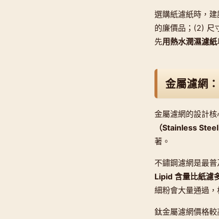
選購紙濾紙時，建議
的廉價品；(2) 尺寸需
先
用熱水潤濕濾紙
金屬濾網：
金屬濾網的設計核
（Stainless Stee
著。
不鏽鋼濾網是最普及
Lipid 含量比紙濾
細粉會大量通過，
鈦金屬濾網價格較