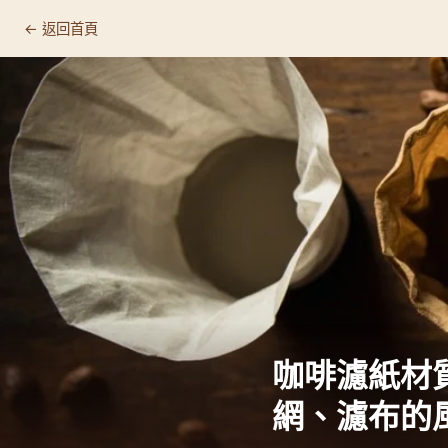
← 返回首頁
目錄
為什麼濾材會影響咖啡風味？四大濾材的物理原理
紙濾紙深度解析：白濾紙 vs 棕濾紙的差異
金屬濾網：保留油脂的風味密碼
濾布：傳統工藝的細膩平衡
各濾材風味盲測實驗結果
環保、成本、清潔難度綜合比較
咖啡濾紙材
選購建議：依沖煮風格挑選最適合的濾材
網、濾布的
常見問題 FAQ
相關文章