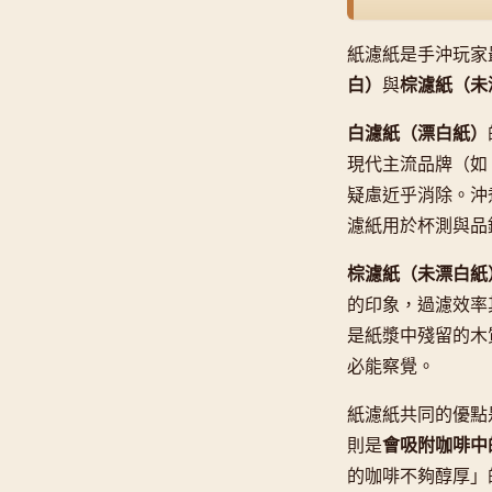
紙濾紙是手沖玩家
白）
與
棕濾紙（未
白濾紙（漂白紙）
現代主流品牌（如 H
疑慮近乎消除。沖
濾紙用於杯測與品
棕濾紙（未漂白紙
的印象，過濾效率
是紙漿中殘留的木
必能察覺。
紙濾紙共同的優點
則是
會吸附咖啡中
的咖啡不夠醇厚」