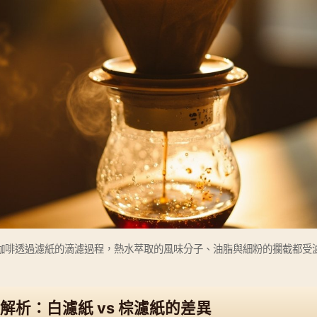
咖啡透過濾紙的滴濾過程，熱水萃取的風味分子、油脂與細粉的攔截都受
解析：白濾紙 vs 棕濾紙的差異