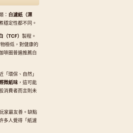
類：
白濾紙（漂
煮穩定性都不同。
白（TCF）
製程。
留氯化物極低，對健康的
咖啡圈普遍推薦白
近「環保、自然」
輕微紙味
，這可能
般消費者而言則未
用玩家最友善。缺點
許多人覺得「紙濾