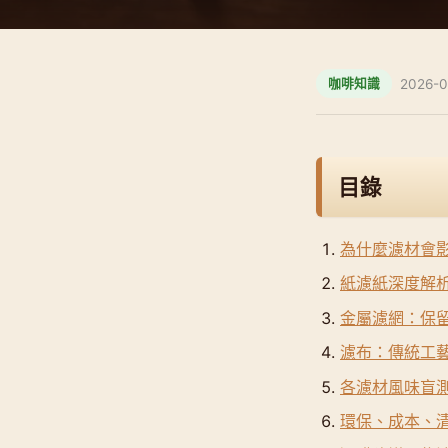
參考資料
2026-0
咖啡知識
目錄
為什麼濾材會
紙濾紙深度解析
金屬濾網：保
濾布：傳統工
各濾材風味盲
環保、成本、