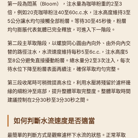
第一段為悶蒸（Bloom），注水量為咖啡粉重的2至3
倍，例如20克咖啡粉注40至60c.c.水，注水高度維持3至
5公分讓水均勻接觸全部粉層。等待30至45秒後，粉層
均勻膨脹代表氣體已完全釋放，可進入下一階段。
第二段主萃取階段，以螺旋同心圓由內向外、由外向內交
替的路徑注水，水流速度維持每秒5至6c.c.，注水高度5
至8公分避免直接擾動粉層。總水量分2至3次注入，每次
待水位下降至粉層表面再續注，確保萃取均勻完整。
第三段收尾時可稍微提高水位，利用水壓將殘留於濾杯邊
緣的細粉沖至底部，提升整體萃取完整度。整體萃取時間
建議控制在2分30秒至3分30秒之間。
如何判斷水流速度是否適當
最簡單的判斷方式是觀察濾杯下水流的狀態。正常萃取