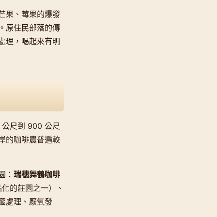
芒果、莓果的爆發
。原住民部落的傳
處理，喝起來有明
尺到 900 公尺
岸的咖啡農普遍較
園：
瑞穗舞鶴咖啡
品化的莊園之一）、
蜜處理、厭氧發