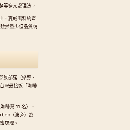
酵等多元處理法。
山、夏威夷科納齊
幣，雖然量少但品質精
尺的鄒族部落（樂野、
是台灣最接近「咖啡
咖啡第 11 名）、
urbon（波旁）為
與蜜處理。