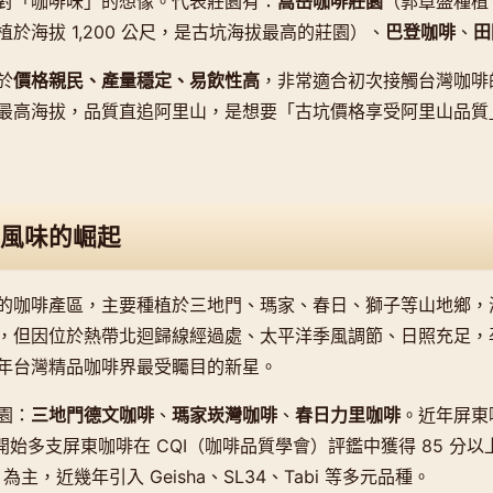
對「咖啡味」的想像。代表莊園有：
嵩岳咖啡莊園
（郭章盛種植，
於海拔 1,200 公尺，是古坑海拔最高的莊園）、
巴登咖啡
、
田
於
價格親民、產量穩定、易飲性高
，非常適合初次接觸台灣咖啡
最高海拔，品質直追阿里山，是想要「古坑價格享受阿里山品質
風味的崛起
咖啡產區，主要種植於三地門、瑪家、春日、獅子等山地鄉，海拔 
，但因位於熱帶北迴歸線經過處、太平洋季風調節、日照充足，
年台灣精品咖啡界最受矚目的新星。
園：
三地門德文咖啡
、
瑪家崁灣咖啡
、
春日力里咖啡
。近年屏東
年開始多支屏東咖啡在 CQI（咖啡品質學會）評鑑中獲得 85 分
bon 為主，近幾年引入 Geisha、SL34、Tabi 等多元品種。