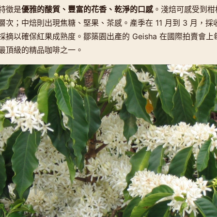
特徵是
優雅的酸質、豐富的花香、乾淨的口感
。淺焙可感受到柑
次；中焙則出現焦糖、堅果、茶感。產季在 11 月到 3 月，
摘以確保紅果成熟度。鄒築園出產的 Geisha 在國際拍賣會上每磅
最頂級的精品咖啡之一。