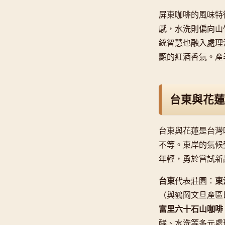
屏東咖啡的風味特
感，水洗則偏向山
統智慧也融入處理
顯的紅酒香氣。產季在
台東與花蓮
台東與花蓮是台灣咖
不等。東岸的氣候
年輕，勇於嘗試新
台東
代表莊園：
東
（與鶴岡文旦產區
富里六十石山咖啡
酵、水洗等多元處