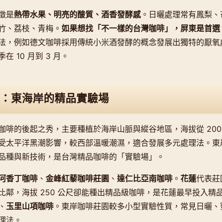
徵是
熱帶水果、明亮的酸質、酒香發酵感
。日曬處理常有鳳梨、
竹、荔枝、青梅。
如果想找「不一樣的台灣咖啡」，屏東是首選
法，例如德文咖啡採用傳統小米酒發酵的概念發展出獨特的厭氧
 10 月到 3 月。
：東海岸的精品實驗場
啡的後起之秀，主要種植於海岸山脈與縱谷地區，海拔從 200 公
受太平洋黑潮影響，較西部溫暖潮濕，適合發展多元處理法。東
品種與新技術，是台灣精品咖啡的「實驗場」。
河香丁咖啡
、
金峰紅藜咖啡莊園
、
達仁比亞南咖啡
。
花蓮
代表莊
比鄰，海拔 250 公尺卻能種出精品級咖啡，是花蓮最早投入精
、
玉里山項咖啡
。東岸咖啡莊園較多小型實驗性質，常見日曬、
理法。