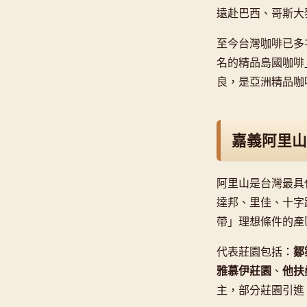
遠赴巴西、哥斯大
至今台灣咖啡已多
名的精品島國咖啡」
良，是亞洲精品咖
嘉義阿里山
阿里山是台灣最具代
達邦、里佳、十字
帶」理想條件的產
代表莊園包括：
鄒
雅慕伊莊園
、
他扶
主，部分莊園引進 