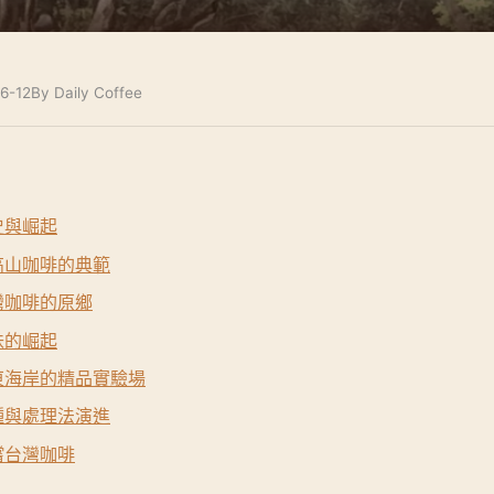
6-12
By Daily Coffee
史與崛起
高山咖啡的典範
灣咖啡的原鄉
味的崛起
東海岸的精品實驗場
種與處理法演進
嚐台灣咖啡