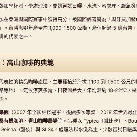
黎加學杯測、學處理法，開始嘗試日曬、水洗、蜜處理、厭氧發
次在亞洲與國際賽事中獲得高分，被國際評審譽為「與牙買加藍
。台灣咖啡年產量約 1,000-1,500 公噸，產值超過 5 億台
啡的代表之一。
：高山咖啡的典範
表性的精品咖啡產區，主要種植於海拔 1,100 到 1,500 公
路等地），氣候涼爽多霧、日夜溫差大，年均溫約 18-22°C，
區。
築園
（2007 年全國評鑑冠軍，後續多次奪獎，2018 年世界最佳
桑有機咖啡
、
青山咖啡農場
等。品種以 Typica（鐵比卡）、Bo
Geisha（藝伎）與 SL34。處理法以水洗為主，少數嘗試日曬