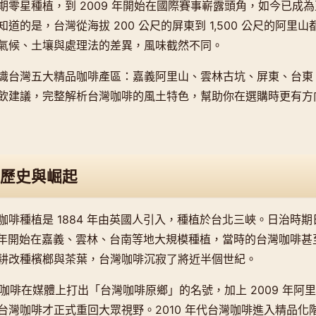
期零星種植，到 2009 年開始在國際賽事嶄露頭角，如今已成
道的是，台灣從海拔 200 公尺的屏東到 1,500 公尺的阿里
氣候、土壤與處理法的差異，風味截然不同。
識台灣五大精品咖啡產區：嘉義阿里山、雲林古坑、屏東、台東
飲建議，完整解析台灣咖啡的風土特色，幫助你在選購時更有方
歷史與崛起
咖啡種植是 1884 年由英國人引入，種植於台北三峽。日治時
00 年開始在嘉義、雲林、台南等地大規模種植，當時的台灣咖啡
耕改種檳榔與茶葉，台灣咖啡沉寂了將近半個世紀。
古坑咖啡在媒體上打出「台灣咖啡原鄉」的名號，加上 2009 年
台灣咖啡才正式重回大眾視野。2010 年代台灣咖啡進入精品化