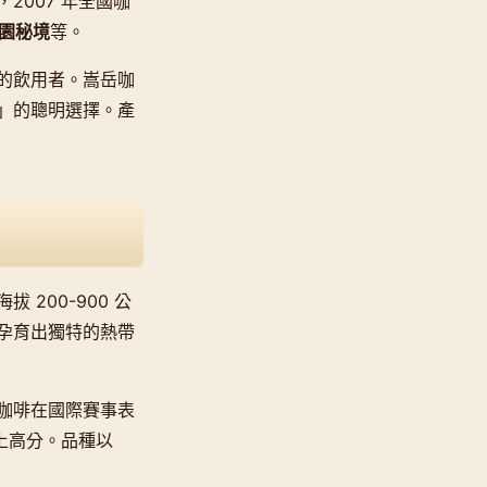
2007 年全國咖
園秘境
等。
的飲用者。嵩岳咖
」的聰明選擇。產
200-900 公
孕育出獨特的熱帶
咖啡在國際賽事表
以上高分。品種以