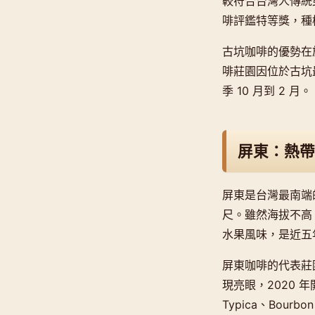
較符合台灣人傳統
啡評鑑特等獎，種植
古坑咖啡的優勢在
啡莊園因位於古坑
季 10 月到 2 月。
屏東：熱帶
屏東是台灣最南端的
尺。雖然海拔不高
水果風味，是近五
屏東咖啡的代表莊
現亮眼，2020 
Typica、Bour