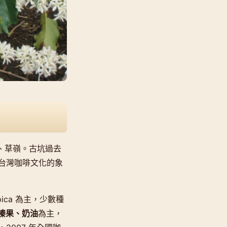
湖、草嶺。古坑過去
台灣咖啡文化的象
ica 為主，少數種
榛果、奶油
為主，