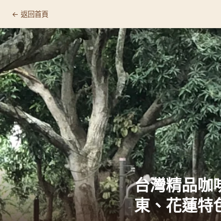
← 返回首頁
台灣咖啡的歷史與崛起
嘉義阿里山：高山咖啡的典範
雲林古坑：台灣咖啡的原鄉
屏東：熱帶風味的崛起
台東與花蓮：東海岸的精品實驗場
台灣咖啡的品種與處理法演進
如何選購與品嚐台灣咖啡
台灣精品咖
東、花蓮特