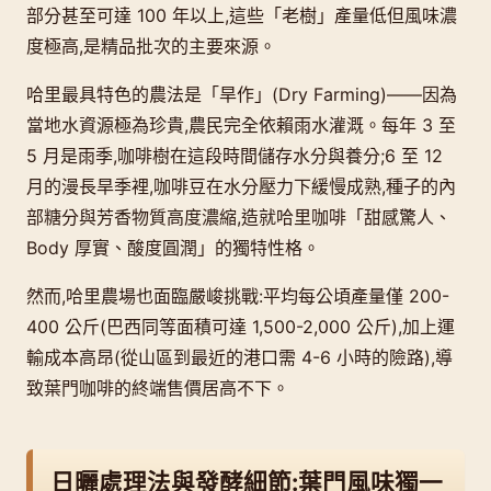
部分甚至可達 100 年以上,這些「老樹」產量低但風味濃
度極高,是精品批次的主要來源。
哈里最具特色的農法是「旱作」(Dry Farming)——因為
當地水資源極為珍貴,農民完全依賴雨水灌溉。每年 3 至
5 月是雨季,咖啡樹在這段時間儲存水分與養分;6 至 12
月的漫長旱季裡,咖啡豆在水分壓力下緩慢成熟,種子的內
部糖分與芳香物質高度濃縮,造就哈里咖啡「甜感驚人、
Body 厚實、酸度圓潤」的獨特性格。
然而,哈里農場也面臨嚴峻挑戰:平均每公頃產量僅 200-
400 公斤(巴西同等面積可達 1,500-2,000 公斤),加上運
輸成本高昂(從山區到最近的港口需 4-6 小時的險路),導
致葉門咖啡的終端售價居高不下。
日曬處理法與發酵細節:葉門風味獨一