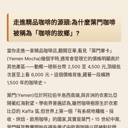
走進精品咖啡的源頭:為什麼葉門咖啡
被稱為「咖啡的故鄉」?
當你走進一家精品咖啡店,翻開豆單,看見「葉門摩卡」
(Yemen Mocha)幾個字時,通常會發現它的價格明顯高於
其他產區——動輒一磅新台幣 2,500 至 4,500 元,頂級批
次甚至上看 6,000 元。這個價格背後,藏著一段橫跨
1,500 年的咖啡史。
葉門(Yemen)位於阿拉伯半島西南端,與非洲的衣索比亞
隔著紅海對望。學術界普遍認為,雖然咖啡樹原生於衣索
比亞的 Kaffa 區,但世界上第一個「有系統地種植、採
收、烘焙、飲用咖啡」的國家,其實是葉門。15 世紀中葉,
葉門蘇菲教團開始在禱告儀式中飲用咖啡以提神對抗睡