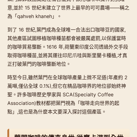
意,並於 15 世紀末建立了世界上最早的可可農場——稱之
為「qahveh khaneh」。
到了 16 世紀,葉門成為全球唯一合法出口咖啡豆的國家,
其他產區試圖移植咖啡種苗都會被嚴厲處罰,以保護當時
的咖啡貿易壟斷。1616 年,荷蘭東印度公司透過外交手段
取得咖啡種苗,並將其運往印尼爪哇與斯里蘭卡種植,才真
正打破葉門的咖啡壟斷地位。
時至今日,雖然葉門在全球咖啡產量上微不足道(年產約 2
萬噸,僅佔全球 0.1%),但它在精品咖啡界的地位卻始終神
聖。許多咖啡歷史學家與 SCA(Specialty Coffee
Association)教材都把葉門視為「咖啡走向世界的起
點」,這也是為什麼本文要深入探討這個產區。