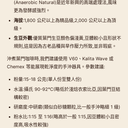
(Anaerobic Natural)是近年新興的高端處理法,風味
更為發酵感強烈。
海拔
:1,800 公尺以上為精品級,2,000 公尺以上為頂
級。
生豆外觀
:優質葉門生豆顏色偏淺黃,豆體較小且形狀不
規則,這是因為古老品種與旱作壓力所致,並非瑕疵。
沖煮葉門咖啡時,我們建議使用 V60、Kalita Wave 或
Chemex 等能展現乾淨度的手沖器具。參數建議:
粉量:15-18 公克(單人份至雙人份)
水溫:攝氏 90-92°C(略低於淺焙衣索比亞,因葉門豆結
構較密)
研磨度:中研磨(類似白砂糖顆粒,比一般手沖略細 1 級)
粉水比:1:15 至 1:16(略高於一般 1:15,因豆體較小且密
度高,吸水性較強)