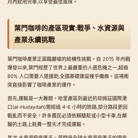
月內飲用完畢,以享受最佳風味。
葉門咖啡的產區現實:戰爭、水資源與
產業永續挑戰
葉門咖啡產業正面臨嚴峻的結構性挑戰。自 2015 年內戰
爆發以來,葉門經歷了世界上最嚴重的人道危機之一,超過
80% 人口需要人道援助,全國基礎建設幾乎癱瘓。這場衝
突直接影響了咖啡產業的運作。
首先,運輸是一大難題。哈里產區到最近的荷姆茲國際港
口(al-Hudaydah)需經過 4-6 小時的險路,部分路段更因
戰亂而不安全。許多農民必須依賴駱駝或小型卡車,在顛
簸的土路上耗費一整天才完成運輸。
其次,水資源極度匱乏。葉門是全球水資源最匱乏的國家