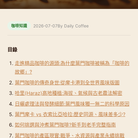
2026-07-07
By Daily Coffee
咖啡知識
目錄
走進精品咖啡的源頭:為什麼葉門咖啡被稱為「咖啡的
故鄉」?
葉門咖啡的傳奇身世:從摩卡港到全世界風味版圖
哈里(Haraz)高地種植:海拔、氣候與古老農法解密
日曬處理法與發酵細節:葉門風味獨一無二的科學原因
葉門摩卡 vs 衣索比亞哈拉:歷史同源、風味差多少?
如何挑選與沖煮葉門咖啡?新手到老手完整指南
葉門咖啡的產區現實:戰爭、水資源與產業永續挑戰