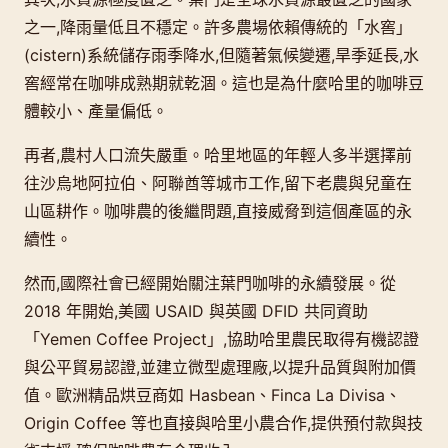
之一,降雨量低且不穩定。許多農場依賴傳統的「水窖」
(cistern)系統儲存雨季降水,但隨著氣候變遷,旱季延長,水
窖經常在咖啡成熟期就乾涸。這也是為什麼哈里的咖啡豆
體較小、產量偏低。
再者,農村人口流失嚴重。哈里地區的年輕人多半選擇前
往沙烏地阿拉伯、阿聯酋等城市工作,留下老農與兒童在
山區耕作。咖啡農的後繼問題,直接威脅到這個產區的永
續性。
然而,國際社會已經開始關注葉門咖啡的永續發展。從
2018 年開始,美國 USAID 與英國 DFID 共同資助
「Yemen Coffee Project」,協助哈里農民取得有機認證
與公平貿易認證,並建立微型處理廠,以提升品質與附加價
值。歐洲精品烘豆商如 Hasbean、Finca La Divisa、
Origin Coffee 等也直接與哈里小農合作,提供預付款與技