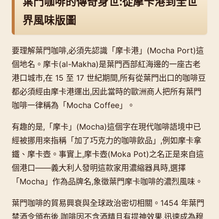
葉門咖啡的傳奇身世:從摩卡港到全世
界風味版圖
要理解葉門咖啡,必須先認識「摩卡港」(Mocha Port)這
個地名。摩卡(al-Makha)是葉門西部紅海邊的一座古老
港口城市,在 15 至 17 世紀期間,所有從葉門出口的咖啡豆
都必須經由摩卡港運出,因此當時的歐洲商人把所有葉門
咖啡一律稱為「Mocha Coffee」。
有趣的是,「摩卡」(Mocha)這個字在現代咖啡語境中已
經被挪用來指稱「加了巧克力的咖啡飲品」,例如摩卡拿
鐵、摩卡壺。事實上,摩卡壺(Moka Pot)之名正是來自這
個港口——義大利人發明這款家用濃縮器具時,選擇
「Mocha」作為品牌名,象徵葉門摩卡咖啡的濃烈風味。
葉門咖啡的貿易興衰與全球政治密切相關。1454 年葉門
禁酒令頒布後,咖啡因不含酒精且有提神效果,迅速成為穆