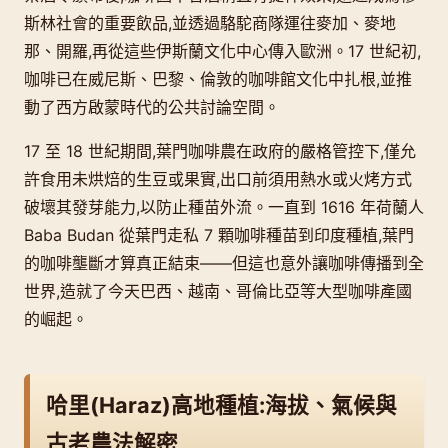
斯林社會的重要飲品,並透過駱駝商隊運往麥加、麥地
那、開羅,再從這些伊斯蘭文化中心傳入歐洲。17 世紀初,
咖啡已在威尼斯、巴黎、倫敦的咖啡館文化中扎根,並推
動了西方啟蒙時代的公共討論空間。
17 至 18 世紀期間,葉門咖啡農在政府的嚴格管控下,僅允
許食用未烘焙的生豆或果實,出口前須用熱水或火烤方式
破壞其發芽能力,以防止種苗外流。一直到 1616 年荷蘭人
Baba Budan 從葉門走私 7 顆咖啡種苗到印度種植,葉門
的咖啡壟斷才算真正結束——但這也意外讓咖啡傳播到全
世界,造就了今天巴西、越南、哥倫比亞等大型咖啡產國
的崛起。
哈里(Haraz)高地種植:海拔、氣候與
古老農法解密