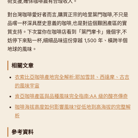
術支援,確保咖啡農有合理收入。
對台灣咖啡愛好者而言,購買正宗的哈里葉門咖啡,不只是
品嚐一杯深具歷史意義的咖啡,也是對這個艱困產區的實
質支持。下次當你在咖啡店看到「葉門摩卡」幾個字,不
妨停下來點一杯,細細品味這份穿越 1,500 年、橫跨半個
地球的風味。
相關文章
衣索比亞咖啡產地完全解析:耶加雪菲、西達摩、古吉
的風味宇宙
肯亞咖啡產區與品種風味完全指南:AA 級的酸亮傳奇
咖啡海拔高度如何影響風味?從低地到高海拔的完整解
析
參考資料