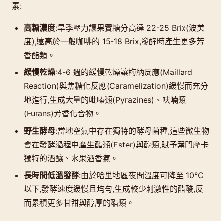
素:
高糖濃度
:旱季壓力讓果實糖分高達 22-25 Brix(波美
度),遠高於一般咖啡的 15-18 Brix,發酵時產生更多芳
香酯類。
緩慢乾燥
:4-6 週的緩慢乾燥讓梅納反應(Maillard
Reaction)與焦糖化反應(Caramelization)緩慢而充分
地進行,生成大量的吡嗪類(Pyrazines)、呋喃類
(Furans)芳香化合物。
野生酵母
:當地空氣中存在獨特的酵母菌種,這些微生物
會在發酵過程中產生酯類(Ester)與醇類,賦予葉門摩卡
獨特的酒釀、水果酒香氣。
長時間低溫發酵
:由於哈里地區夜間溫度可降至 10°C
以下,發酵速度緩慢且均勻,生成較少刺激性的醋酸,反
而累積更多甘甜與醇厚的酯類。