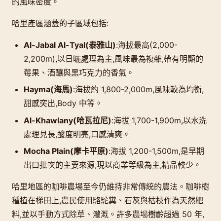
的風味密度。
哈里產區涵蓋的子區域包括:
Al-Jabal Al-Tyal(泰雅山)
:海拔最高(2,000-
2,200m),以日曬處理為主,風味最為複雜,帶有明顯的
莓果、酒釀與黑巧克力的香氣。
Hayma(海馬)
:海拔約 1,800-2,000m,風味較為均衡,
甜感突出,Body 中等。
Al-Khawlany(哈瓦拉尼)
:海拔 1,700-1,900m,以水洗
處理見長,酸度明亮,口感清爽。
Mocha Plain(摩卡平原)
:海拔 1,200-1,500m,是早期
出口批次的主要來源,現以商業等級為主,精品較少。
哈里地區的咖啡農場至今仍維持非常傳統的農法。咖啡樹
種植在梯田上,農民使用駱駝糞、石灰與枯枝作為天然肥
料,並以手動方式除草、灌溉。許多農場樹齡超過 50 年,