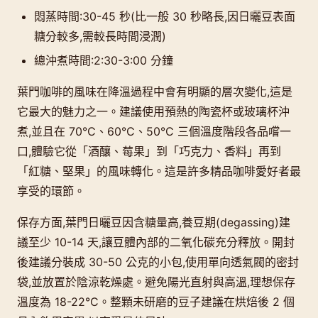
悶蒸時間:30-45 秒(比一般 30 秒略長,因日曬豆表面
糖分較多,需較長時間浸潤)
總沖煮時間:2:30-3:00 分鐘
葉門咖啡的風味在降溫過程中會有明顯的層次變化,這是
它最大的魅力之一。建議使用預熱的陶瓷杯或玻璃杯沖
煮,並且在 70°C、60°C、50°C 三個溫度階段各品嚐一
口,體驗它從「酒釀、莓果」到「巧克力、香料」再到
「紅糖、堅果」的風味轉化。這是許多精品咖啡愛好者最
享受的環節。
保存方面,葉門日曬豆因含糖量高,養豆期(degassing)建
議至少 10-14 天,讓豆體內部的二氧化碳充分釋放。開封
後建議分裝成 30-50 公克的小包,使用單向透氣閥的密封
袋,並放置於陰涼乾燥處。避免陽光直射與高溫,理想保存
溫度為 18-22°C。整顆未研磨的豆子建議在烘焙後 2 個