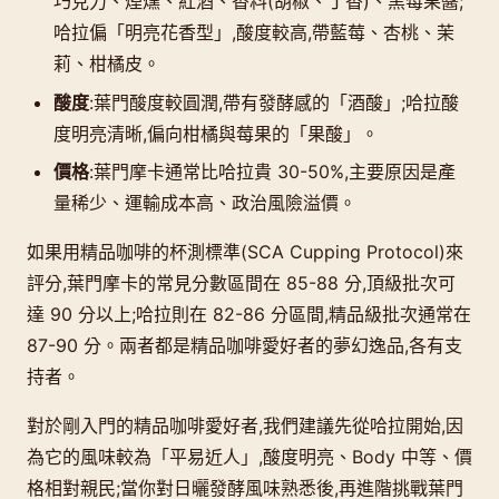
巧克力、煙燻、紅酒、香料(胡椒、丁香)、黑莓果醬;
哈拉偏「明亮花香型」,酸度較高,帶藍莓、杏桃、茉
莉、柑橘皮。
酸度
:葉門酸度較圓潤,帶有發酵感的「酒酸」;哈拉酸
度明亮清晰,偏向柑橘與莓果的「果酸」。
價格
:葉門摩卡通常比哈拉貴 30-50%,主要原因是產
量稀少、運輸成本高、政治風險溢價。
如果用精品咖啡的杯測標準(SCA Cupping Protocol)來
評分,葉門摩卡的常見分數區間在 85-88 分,頂級批次可
達 90 分以上;哈拉則在 82-86 分區間,精品級批次通常在
87-90 分。兩者都是精品咖啡愛好者的夢幻逸品,各有支
持者。
對於剛入門的精品咖啡愛好者,我們建議先從哈拉開始,因
為它的風味較為「平易近人」,酸度明亮、Body 中等、價
格相對親民;當你對日曬發酵風味熟悉後,再進階挑戰葉門