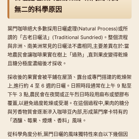
無二的科學原因
葉門咖啡絕大多數採用日曬處理(Natural Process)或所
謂的「古老日曬法」(Traditional Sundried)。整個流程
與非洲、南美洲常見的日曬法不盡相同,主要差異在於:當
地農民會讓咖啡果實在樹上「過熟」,直到果皮變得乾燥
且糖分極度濃縮後才採收。
採收後的果實會被平鋪在屋頂、露台或專門搭建的乾燥架
上,進行約 4 至 6 週的日曬。日照時段通常在上午 9 點至
下午 3 點,農民會在夜間或正午烈日時段用麻布或塑膠布
覆蓋,以避免過度乾燥或受潮。在這個過程中,果肉的糖分
與芳香物質會逐漸滲入咖啡豆內部,形成葉門摩卡特有的
「酒釀、莓果、煙燻、香料」風味。
從科學角度分析,葉門日曬的風味獨特性來自以下幾個因