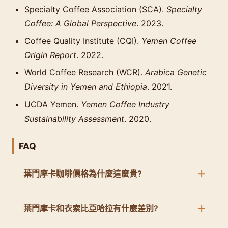
Specialty Coffee Association (SCA).
Specialty
Coffee: A Global Perspective
. 2023.
Coffee Quality Institute (CQI).
Yemen Coffee
Origin Report
. 2022.
World Coffee Research (WCR).
Arabica Genetic
Diversity in Yemen and Ethiopia
. 2021.
UCDA Yemen.
Yemen Coffee Industry
Sustainability Assessment
. 2020.
FAQ
葉門摩卡咖啡價格為什麼這麼貴?
葉門摩卡和衣索比亞哈拉有什麼差別?