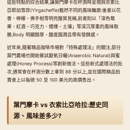
這些特點的綜合結果,讓葉門摩卡在杯測時呈現與衣索比
亞耶加雪菲(Yirgacheffe)截然不同的風味輪廓:後者以花
香、檸檬、佛手柑等明亮酸質見稱,前者則以「深色莓
果、紅酒、巧克力、煙燻、土壤」等深沉厚重的風味取
勝,Body 明顯醇厚、酸度圓潤且帶有發酵感。
近年來,隨著精品咖啡市場對「特殊處理法」的關注,部分
葉門農場也開始嘗試厭氧日曬(Anaerobic Natural)與蜜
處理(Honey Process)等創新做法。這些新式處理法的批
次,通常會在杯測分數上拿到 88 分以上,並在國際精品拍
賣會上以每磅 50 至 100 美元的高價售出。
葉門摩卡 vs 衣索比亞哈拉:歷史同
源、風味差多少?