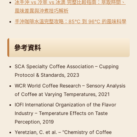
冰手沖 vs 冷萃 vs 冰滴 完整比較指南：萃取時間、
風味差異與沖煮技巧解析
手沖咖啡水溫完整攻略：85°C 到 96°C 的風味科學
參考資料
SCA Specialty Coffee Association – Cupping
Protocol & Standards, 2023
WCR World Coffee Research – Sensory Analysis
of Coffee at Varying Temperatures, 2021
IOFI International Organization of the Flavor
Industry – Temperature Effects on Taste
Perception, 2019
Yeretzian, C. et al. – "Chemistry of Coffee