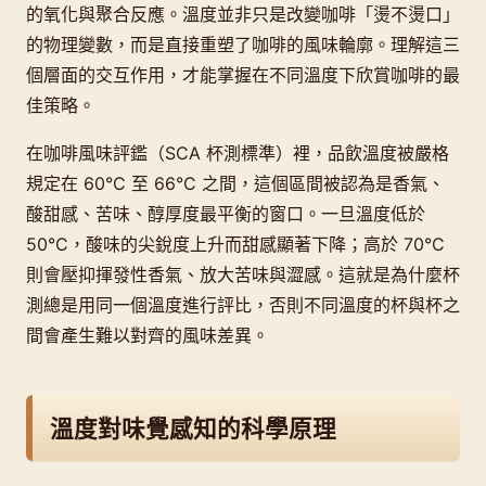
的氧化與聚合反應。溫度並非只是改變咖啡「燙不燙口」
的物理變數，而是直接重塑了咖啡的風味輪廓。理解這三
個層面的交互作用，才能掌握在不同溫度下欣賞咖啡的最
佳策略。
在咖啡風味評鑑（SCA 杯測標準）裡，品飲溫度被嚴格
規定在 60°C 至 66°C 之間，這個區間被認為是香氣、
酸甜感、苦味、醇厚度最平衡的窗口。一旦溫度低於
50°C，酸味的尖銳度上升而甜感顯著下降；高於 70°C
則會壓抑揮發性香氣、放大苦味與澀感。這就是為什麼杯
測總是用同一個溫度進行評比，否則不同溫度的杯與杯之
間會產生難以對齊的風味差異。
溫度對味覺感知的科學原理