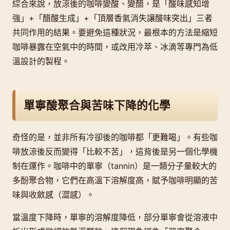
綜合來說，放涼後的咖啡變酸、變醋，是「酸味感知增
強」+「醋酸生成」+「頂層香氣消失讓酸味突出」三者
共同作用的結果。要避免這種狀況，最根本的方法是縮短
咖啡暴露在空氣中的時間，或改用冷萃、冰滴等專門為低
溫設計的製程。
單寧酸聚合與苦味下降的化學
奇怪的是，並非所有冷卻後的咖啡都「更難喝」。有些咖
啡放涼後反而變得「比較不苦」，這背後是另一個化學機
制在運作。咖啡中的單寧（tannin）是一類分子量較大的
多酚聚合物，它們在高溫下溶解度高，賦予咖啡明顯的苦
味與收斂感（澀感）。
當溫度下降時，單寧的溶解度降低，部分單寧會從溶液中