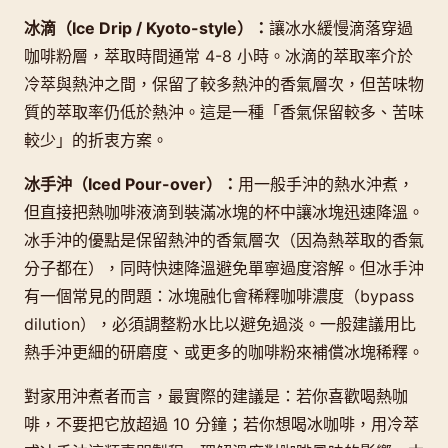
冰滴（Ice Drip / Kyoto-style）：
讓冰水緩慢滴落穿過
咖啡粉層，萃取時間通常 4-8 小時。冰滴的萃取率介於
冷萃與熱沖之間，保留了較多熱沖的香氣層次，但苦味物
質的萃取率仍低於熱沖。這是一種「香氣保留較多、苦味
較少」的折衷方案。
冰手沖（Iced Pour-over）：
用一般手沖的熱水沖煮，
但直接把熱咖啡液滴到裝滿冰塊的杯中讓冰塊迅速降溫。
冰手沖的優點是保留熱沖的香氣層次（因為熱萃取的香氣
分子都在），同時快速降溫避免單寧過度溶解。但冰手沖
有一個常見的問題：冰塊融化會稀釋咖啡濃度（bypass
dilution），必須調整粉水比以避免過淡。一般建議用比
熱手沖更細的研磨度、或更多的咖啡粉來補償冰塊稀釋。
對家用沖煮者而言，最實際的建議是：若你喜歡喝熱咖
啡，不要把它放超過 10 分鐘；若你想喝冰咖啡，用冷萃