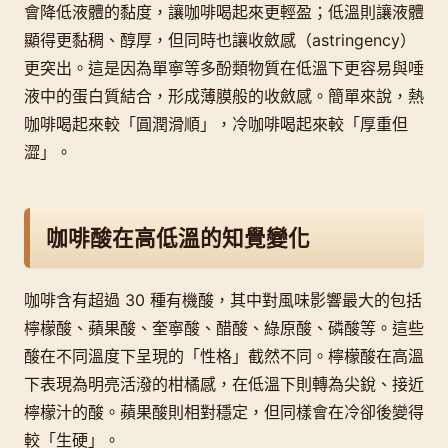
會降低液體的黏度，讓咖啡喝起來更輕盈；低溫則讓液體
顯得更黏稠、醇厚，但同時也讓收斂感（astringency）
更突出。這是因為單寧等多酚類物質在低溫下更容易與唾
液中的蛋白質結合，形成薄膜般的收斂感。簡單來說，熱
咖啡喝起來較「圓潤滑順」，冷咖啡喝起來較「厚重但
澀」。
咖啡酸在高低溫的知覺變化
咖啡含有超過 30 種有機酸，其中對風味影響最大的包括
檸檬酸、蘋果酸、奎寧酸、醋酸、綠原酸、磷酸等。這些
酸在不同溫度下呈現的「性格」截然不同。檸檬酸在高溫
下表現為明亮活潑的柑橘感，在低溫下則轉為尖銳、接近
檸檬汁的酸。蘋果酸則相對穩定，但同樣會在冷卻後變得
較「生硬」。