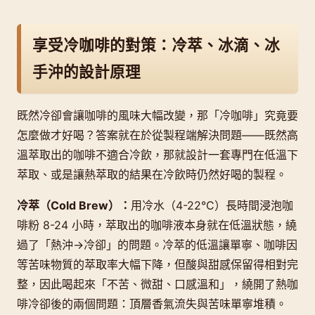
享受冷咖啡的對策：冷萃、冰滴、冰
手沖的設計原理
既然冷卻會讓咖啡的風味大幅改變，那「冷咖啡」究竟要
怎麼做才好喝？答案就在於從製程端解決問題——既然高
溫萃取出的咖啡不適合冷飲，那就設計一套專門在低溫下
萃取、或是讓熱萃取的結果在冷飲時仍然好喝的製程。
冷萃（Cold Brew）：
用冷水（4-22°C）長時間浸泡咖
啡粉 8-24 小時，萃取出的咖啡液本身就在低溫狀態，繞
過了「熱沖→冷卻」的問題。冷萃的低溫讓單寧、咖啡因
等苦味物質的萃取率大幅下降，但酸與甜感保留得相對完
整，因此喝起來「不苦、微甜、口感溫和」，繞開了熱咖
啡冷卻後的兩個問題：頂層香氣流失與苦味單寧堆積。