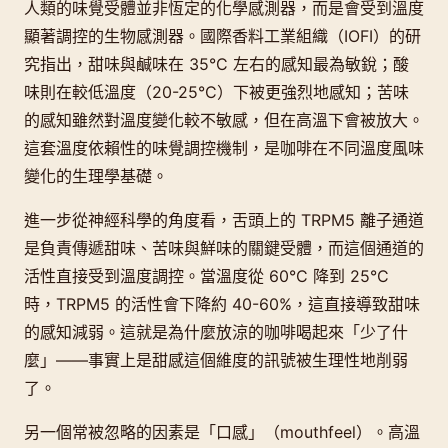
人類的味覺受體並非恆定的化學感測器，而是會受到溫度
顯著調控的生物感測器。國際香料工業組織（IOFI）的研
究指出，甜味與鹹味在 35°C 左右的感知最為敏銳；酸
味則在較低溫度（20-25°C）下被更強烈地感知；苦味
的感知雖然對溫度變化較不敏感，但在高溫下會被放大。
這套溫度依賴性的味覺調控機制，是咖啡在不同溫度風味
變化的生理學基礎。
進一步從神經科學的角度看，舌頭上的 TRPM5 離子通道
是負責傳遞甜味、苦味與鮮味的關鍵受體，而這個通道的
活性直接受到溫度調控。當溫度從 60°C 降到 25°C
時，TRPM5 的活性會下降約 40-60%，這直接導致甜味
的感知減弱。這就是為什麼放涼的咖啡喝起來「少了什
麼」——事實上是甜感這個維度的訊號被生理性地削弱
了。
另一個常被忽略的因素是「口感」（mouthfeel）。高溫