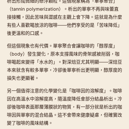
析出形成微細的懸浮顆粒。這個現象稱為「單寧聚合」
（tannin polymerization）。析出的單寧不再與味蕾直
接接觸，因此苦味與澀感在主觀上會下降。這就是為什麼
有些人喜歡喝放涼的咖啡——他們享受的是「苦味降低」
後更溫和的口感。
但這個現象也有代價。單寧聚合會讓咖啡的「醇厚度」
（body）發生變化，原本支撐風味的骨架感被削弱，咖
啡喝起來變得「水水的」。對深焙豆尤其明顯——深焙豆
本來就含有較多單寧，冷卻後單寧析出更明顯，醇厚度的
損失也更顯著。
另一個值得注意的化學變化是「咖啡因的溶解度」。咖啡
因在高溫水中溶解度高，隨溫度降低會部分結晶析出。冷
卻後咖啡表面那層薄膜狀的物質，有一部分就是析出的咖
啡因與單寧的混合結晶。這不會帶來健康疑慮，但確實改
變了咖啡的風味結構。