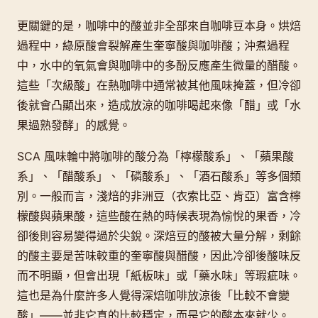
更關鍵的是，咖啡中的酸並非全部來自咖啡豆本身。烘焙
過程中，綠原酸會裂解產生奎寧酸與咖啡酸；沖煮過程
中，水中的氧氣會與咖啡中的多酚反應產生微量的醋酸。
這些「次級酸」在熱咖啡中通常被其他風味掩蓋，但冷卻
後就會凸顯出來，造成放涼的咖啡喝起來像「醋」或「水
果過熟發酵」的感覺。
SCA 風味輪中將咖啡的酸分為「檸檬酸系」、「蘋果酸
系」、「醋酸系」、「磷酸系」、「酒石酸系」等多個類
別。一般而言，淺焙的非洲豆（衣索比亞、肯亞）富含檸
檬酸與蘋果酸，這些酸在熱的時候表現為愉悅的果香，冷
卻後則容易變得過於尖銳。深焙豆的酸被大量分解，剩餘
的酸主要是苦味較重的奎寧酸與醋酸，因此冷卻後酸味反
而不明顯，但會出現「紙板味」或「藥水味」等瑕疵味。
這也是為什麼許多人覺得深焙咖啡放涼後「比較不會變
酸」——並非它真的比較穩定，而是它的酸本來就少。