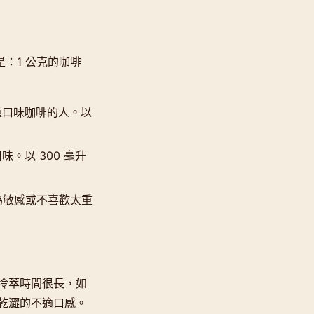
是：1 公克的咖啡
重口味咖啡的人。以
。以 300 毫升
為敏感或不喜歡太重
冷萃時間很長，如
乾澀的不適口感。