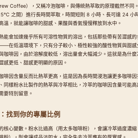
 Brew Coffee），又稱冷泡咖啡，與傳統熱萃取的原理截然不
 25°C 之間）進行長時間萃取，時間短則 8 小時、長可達 24 
高溫，就能讓咖啡的甜感、果酸與香氣慢慢釋放到水中。
熱能會加速幾乎所有可溶性物質的溶出，包括那些帶有苦澀感的
——在低溫環境下，只有分子較小、極性較強的酸性物質與甜感
與咖啡因，由於溶解度較低，溶出量會大幅減少。這就是為什麼
澀感更低、甜感更明顯的原因。
咖啡因含量反而比熱萃更高，這是因為長時間浸泡讓更多咖啡因
、同樣粉水比製作的熱萃與冷萃相比，冷萃的咖啡因含量可能高出 3
需要特別留意。
：找到你的專屬比例
的核心變數。粉水比過高（用太多咖啡粉），會讓冷萃過度濃縮
啡粉），則會讓成品淡如水，完全失去冷萃應有的厚實感。