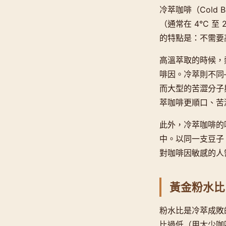
冷萃咖啡（Cold
（通常在 4°C 至
的特點是：不需要
高溫萃取的時候，
啡因。冷萃則不同
而大型的苦澀分子
萃咖啡更順口、苦
此外，冷萃咖啡的
中。以同一支豆子
對咖啡因敏感的人
黃金粉水比
粉水比是冷萃成敗
比過低（用太少咖