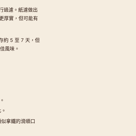
行過濾。紙濾做出
感更厚實，但可能有
5 至 7 天，但
最佳風味。
感。
化。
類似拿鐵的滑順口