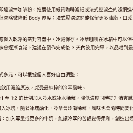
即過濾掉咖啡粉。推薦使用紙質咖啡濾紙或法式壓濾壺的濾網進
但會略微降低 Body 厚度；法式壓濾濾網能保留更多油脂，口
應倒入乾淨的密封容器中，冷藏保存。冷萃咖啡在冰箱中可以保存約 
味會逐漸衰減。建議在製作完成後 3 天內飲用完畢，以品嚐到
式多元，可以根據個人喜好自由調整：
接飲用濃縮原液，感受最純粹的冷萃風味。
1:1 至 1:2 的比例加入冷水或冰水稀釋，降低濃度同時提升清爽
加入冰塊，隨著冰塊融化，冷萃會逐漸稀釋，風味也會隨時間變
奶
：加入等量或更多的牛奶，能讓冷萃的苦韻變得柔和，創造出