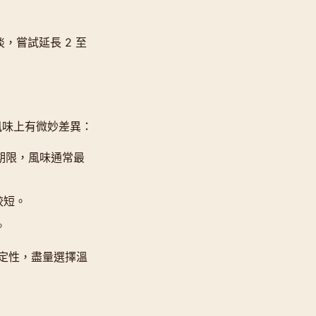
，嘗試延長 2 至
風味上有微妙差異：
期限，風味通常最
較短。
。
定性，盡量選擇溫