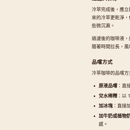
冷萃完成後，應立
來的冷萃更乾淨，
些微沉澱。
過濾後的咖啡液，
隨著時間拉長，風
品嚐方式
冷萃咖啡的品嚐方
原液品嚐
：直
兌水稀釋
：以 
加冰塊
：直接
加牛奶或植物
感。