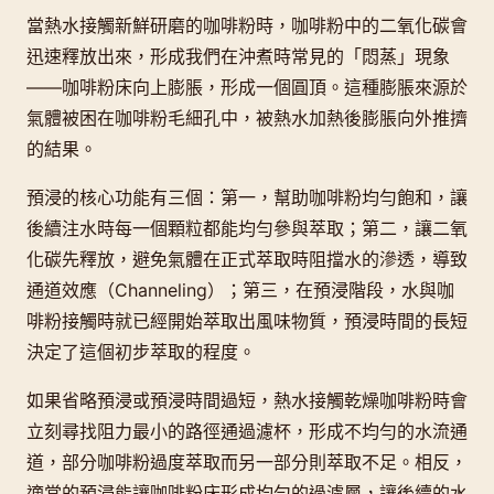
當熱水接觸新鮮研磨的咖啡粉時，咖啡粉中的二氧化碳會
迅速釋放出來，形成我們在沖煮時常見的「悶蒸」現象
——咖啡粉床向上膨脹，形成一個圓頂。這種膨脹來源於
氣體被困在咖啡粉毛細孔中，被熱水加熱後膨脹向外推擠
的結果。
預浸的核心功能有三個：第一，幫助咖啡粉均勻飽和，讓
後續注水時每一個顆粒都能均勻參與萃取；第二，讓二氧
化碳先釋放，避免氣體在正式萃取時阻擋水的滲透，導致
通道效應（Channeling）；第三，在預浸階段，水與咖
啡粉接觸時就已經開始萃取出風味物質，預浸時間的長短
決定了這個初步萃取的程度。
如果省略預浸或預浸時間過短，熱水接觸乾燥咖啡粉時會
立刻尋找阻力最小的路徑通過濾杯，形成不均勻的水流通
道，部分咖啡粉過度萃取而另一部分則萃取不足。相反，
適當的預浸能讓咖啡粉床形成均勻的過濾層，讓後續的水