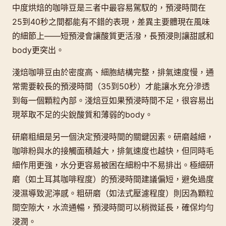
中度烘焙的咖啡豆是三者中最容易駕馭的，預浸時間在
25到40秒之間都能有不錯的表現，差異主要體現在風味
的細節上——短預浸會讓酸質更活潑，長預浸則讓甜感和
body更突出。
淺焙咖啡豆由於密度高、細胞結構完整，排氣速度慢，通
常需要較長的預浸時間（35到50秒）才能讓水充分滲透
到每一個顆粒內部。淺焙豆如果預浸時間不足，很容易出
現萃取不足的尖銳酸質和薄弱的body。
研磨粗細是另一個決定預浸時間的關鍵因素。研磨越細，
咖啡粉與水的接觸面積越大，排氣速度也越快，但同時毛
細作用更強，水分更容易被困在細粉中不易排出。極細研
磨（如土耳其咖啡程度）的預浸時間建議偏短，避免過度
浸濕導致泥濘感。粗研磨（如法式壓濾程度）則因為顆粒
間空隙大，水流通暢，預浸時間可以稍微延長，確保均勻
浸潤。