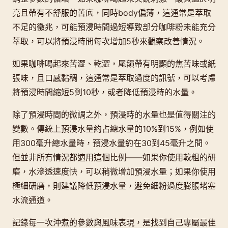
亮且帶有不舒服的苦底，同時body偏薄，這通常是萃取
不足的徵兆，可能預浸時間過短導致部分咖啡粉未能充分
萃取，可以將預浸時間每次增加5秒來觀察改善情況。
如果咖啡喝起來苦澀、乾澀，尾韻帶有明顯的焦苦味或紙
張味，且口感黏稠，這通常是萃取過度的訊號，可以考慮
將預浸時間縮短5到10秒，或者降低預浸時的水量。
除了預浸時間的微調之外，預浸時的水量也是值得關注的
變數。傳統上預浸水量約占總水量的10%到15%，例如使
用300毫升總水量時，預浸水量約在30到45毫升之間。
但並非所有情況都適用這個比例——如果你使用較粗的研
磨，水滲透速度快，可以稍微增加預浸水量；如果你使用
極細研磨，則建議降低預浸水量，避免細粉過度膨脹堵塞
水流通道。
記錄每一次沖煮的參數與風味表現，是找到自己專屬最佳