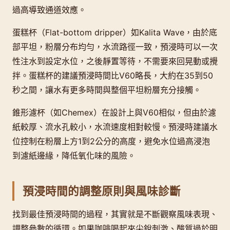
過高導致通道效應。
蛋糕杯（Flat-bottom dripper）如Kalita Wave，由於底
部平坦，粉層分布均勻，水流路徑一致，預浸時可以一次
性注水到設定水位，之後靜置等待，不需要來回晃動或攪
拌。蛋糕杯的建議預浸時間比V60略長，大約在35到50
秒之間，讓水有更多時間與整個平坦粉層充分接觸。
錐形濾杯（如Chemex）在設計上與V60相似，但由於濾
紙較厚、流水孔較小，水流速度相對較慢。預浸時建議水
位控制在粉層上方1到2公分的高度，避免水位過高浸泡
到濾紙邊緣，降低氧化味的風險。
預浸時間的調整原則與風味診斷
找到最佳預浸時間的過程，其實就是不斷觀察風味表現、
調整參數的循環。如果咖啡喝起來尖銳刺激、酸質過於明