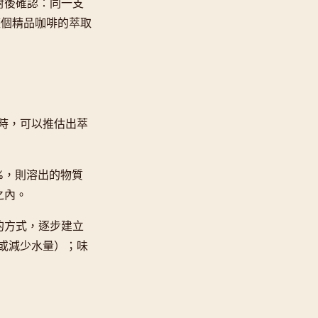
對後確認：同一支
越了整個精品咖啡的萃取
時，可以推估出萃
0%，則溶出的物質
圍之內。
的方式，逐步建立
或減少水量）；味