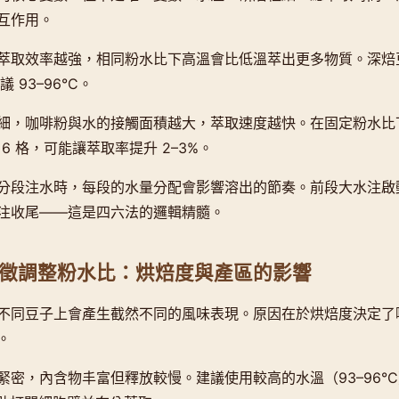
互作用。
萃取效率越強，相同粉水比下高溫會比低溫萃出更多物質。深焙豆
 93–96°C。
細，咖啡粉與水的接觸面積越大，萃取速度越快。在固定粉水比
到 6 格，可能讓萃取率提升 2–3%。
分段注水時，每段的水量分配會影響溶出的節奏。前段大水注啟
注收尾——這是四六法的邏輯精髓。
徵調整粉水比：烘焙度與產區的影響
不同豆子上會產生截然不同的風味表現。原因在於烘焙度決定了
。
緊密，內含物丰富但釋放較慢。建議使用較高的水溫（93–96°