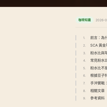
2026-0
咖啡知識
前言：為
1.
SCA 黃
2.
粉水比與
3.
常見粉水比推
4.
粉水比不
5.
根據豆子
6.
手沖實戰：
7.
相關文章
8.
參考資料
9.