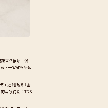
喝起來會偏酸、淡
澀感，丹寧酸與酚類
物質時，達到所謂「金
盤）的建議範圍：TDS