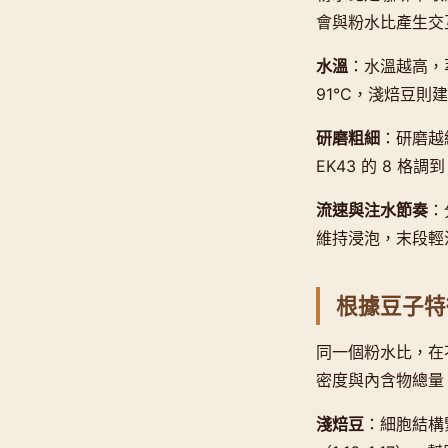
會與粉水比產生交
水溫
：水溫越高，
91°C，淺焙豆則建議
研磨粗細
：研磨越
EK43 的 8 格調
流速與注水節奏
：
維持浸泡，末段輕
根據豆子特
同一個粉水比，在
密度與內含物總量
淺焙豆
：細胞結構