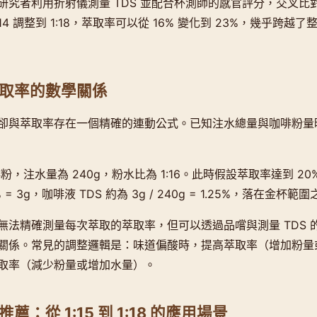
研究者利用折射儀測量 TDS 並配合杯測師的感官評分，交叉比
14 調整到 1:18，萃取率可以從 16% 變化到 23%，幾乎跨
取率的數學關係
卻與萃取率存在一個精確的連動公式。已知注水總量與咖啡粉量
啡粉，注水量為 240g，粉水比為 1:16。此時假設萃取率達到 2
% = 3g，咖啡液 TDS 約為 3g / 240g = 1.25%，落在金杯範
無法精確測量每次萃取的萃取率，但可以透過品嚐與測量 TDS 
關係。常見的調整邏輯是：味道偏酸時，提高萃取率（增加粉量
取率（減少粉量或增加水量）。
薦：從 1:15 到 1:18 的應用場景