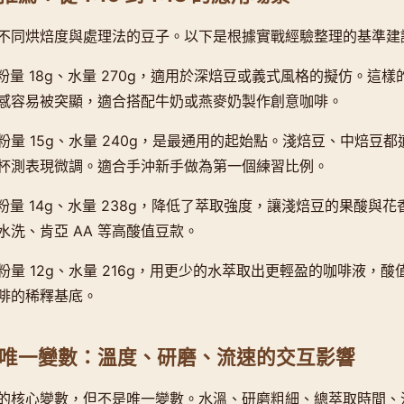
不同烘焙度與處理法的豆子。以下是根據實戰經驗整理的基準建
粉量 18g、水量 270g，適用於深焙豆或義式風格的擬仿。這
感容易被突顯，適合搭配牛奶或燕麥奶製作創意咖啡。
粉量 15g、水量 240g，是最通用的起始點。淺焙豆、中焙豆
杯測表現微調。適合手沖新手做為第一個練習比例。
粉量 14g、水量 238g，降低了萃取強度，讓淺焙豆的果酸與
洗、肯亞 AA 等高酸值豆款。
粉量 12g、水量 216g，用更少的水萃取出更輕盈的咖啡液，
啡的稀釋基底。
唯一變數：溫度、研磨、流速的交互影響
的核心變數，但不是唯一變數。水溫、研磨粗細、總萃取時間、