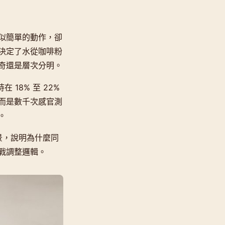
似簡單的動作，卻
決定了水從咖啡粉
奇還是層次分明。
在 18% 至 22%
而是數千次感官測
。
用場景，說明為什麼同
戰調整邏輯。