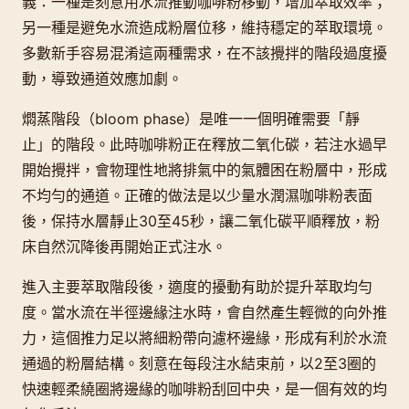
義：一種是刻意用水流推動咖啡粉移動，增加萃取效率；
另一種是避免水流造成粉層位移，維持穩定的萃取環境。
多數新手容易混淆這兩種需求，在不該攪拌的階段過度擾
動，導致通道效應加劇。
燜蒸階段（bloom phase）是唯一一個明確需要「靜
止」的階段。此時咖啡粉正在釋放二氧化碳，若注水過早
開始攪拌，會物理性地將排氣中的氣體困在粉層中，形成
不均勻的通道。正確的做法是以少量水潤濕咖啡粉表面
後，保持水層靜止30至45秒，讓二氧化碳平順釋放，粉
床自然沉降後再開始正式注水。
進入主要萃取階段後，適度的擾動有助於提升萃取均勻
度。當水流在半徑邊緣注水時，會自然產生輕微的向外推
力，這個推力足以將細粉帶向濾杯邊緣，形成有利於水流
通過的粉層結構。刻意在每段注水結束前，以2至3圈的
快速輕柔繞圈將邊緣的咖啡粉刮回中央，是一個有效的均