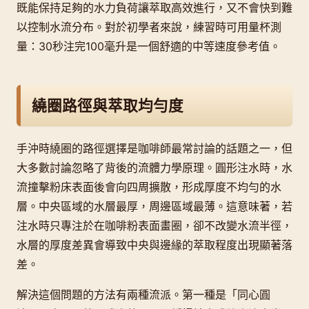
既能保持足夠的水力負荷讓萃取高效進行，又不會快到難
以控制水流分布。對於初學者來說，練習時可用量杯測
量：30秒注完100毫升是一個舒適的中等速度參考值。
繞圈路徑與萃取均勻度
手沖時繞圈的路徑選擇是咖啡師最常討論的話題之一，但
大多數討論忽略了背後的流體力學原理。圓形注水時，水
流撞擊粉床表面後會向四周擴散，形成厚度不均勻的水
層。中央區域的水層最厚，周邊區域最薄。這意味著，若
注水時只專注於在咖啡粉表面畫圈，卻不改變水流半徑，
水層的厚度差異會導致中央與邊緣的萃取程度出現顯著落
差。
解決這個問題的方法有兩種流派。第一種是「同心圓