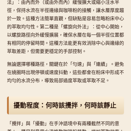
法」：由內而外（或由外而內）緩慢擴大或縮小注水半
徑，保持水流在半徑邊緣與咖啡粉的接觸，讓水層厚度趨
於一致。這種方法簡單直觀，但缺點是容易忽略粉床中心
的萃取均勻性。第二種是「螺旋向外法」：從中心開始，
以螺旋路徑向外緩慢擴展，確保水層在每一個半徑位置都
有相同的停留時間。這種方法能更有效消除中心與邊緣的
萃取差距，但需要更穩定的手部控制。
無論選擇哪種路徑，關鍵在於「勻速」與「連續」。避免
在繞圈時出現停頓或速度抖動，這些都會在粉床中形成不
均勻的水流分布，導致局部過度萃取或萃取不足。
擾動程度：何時該攪拌，何時該靜止
「攪拌」與「擾動」在手沖語境中有兩種截然不同的意