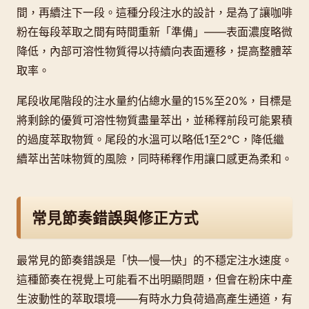
間，再續注下一段。這種分段注水的設計，是為了讓咖啡
粉在每段萃取之間有時間重新「準備」——表面濃度略微
降低，內部可溶性物質得以持續向表面遷移，提高整體萃
取率。
尾段收尾階段的注水量約佔總水量的15%至20%，目標是
將剩餘的優質可溶性物質盡量萃出，並稀釋前段可能累積
的過度萃取物質。尾段的水溫可以略低1至2°C，降低繼
續萃出苦味物質的風險，同時稀釋作用讓口感更為柔和。
常見節奏錯誤與修正方式
最常見的節奏錯誤是「快—慢—快」的不穩定注水速度。
這種節奏在視覺上可能看不出明顯問題，但會在粉床中產
生波動性的萃取環境——有時水力負荷過高產生通道，有