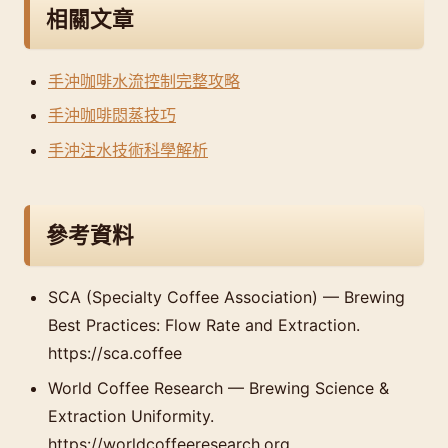
相關文章
手沖咖啡水流控制完整攻略
手沖咖啡悶蒸技巧
手沖注水技術科學解析
參考資料
SCA (Specialty Coffee Association) — Brewing
Best Practices: Flow Rate and Extraction.
https://sca.coffee
World Coffee Research — Brewing Science &
Extraction Uniformity.
https://worldcoffeeresearch.org