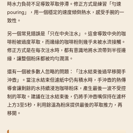
時水力負荷不足導致萃取停滯。修正方式是練習「勻速
pouring」，用一個穩定的速度傾倒熱水，感受手腕的一
致性。
另一個常見錯誤是「只在中央注水」。這會導致中央的咖
啡粉被過度萃取，而邊緣的咖啡粉則幾乎未被水流接觸。
修正方式是在每次注水時，都有意識地將水流帶到半徑邊
緣，讓整個粉床都被均勻潤濕。
還有一個被多數人忽略的問題：「注水結束後過早移開手
沖壺」。當注水結束但濾紙中仍有積水時，手沖壺的熱傳
導會讓剩餘的水持續浸泡咖啡粉床，產生最後一波不受控
制的萃取。建議在注水結束後，仍將手沖壺嘴保持在濾杯
上方3至5秒，利用餘溫為粉床提供最後的萃取推力，再
移開。