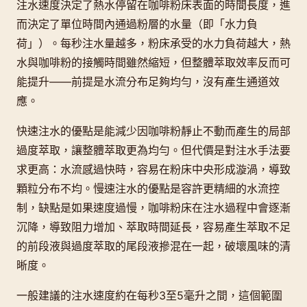
注水速度決定了熱水停留在咖啡粉床表面的時間長度，進
而決定了單位時間內通過粉層的水量（即「水力負
荷」）。每秒注水量越多，粉床承受的水力負荷越大，熱
水與咖啡粉的接觸時間雖然縮短，但整體萃取效率反而可
能提升——前提是水流分布足夠均勻，沒有產生通道效
應。
快速注水的優點是能減少因咖啡粉靜止不動而產生的局部
過度萃取，讓整體萃取更為均勻。但代價是對注水手法要
求更高：水流感過快時，容易在粉床中央形成漩渦，導致
顆粒分布不均。慢速注水的優點是容許更精細的水流控
制，缺點是如果速度過慢，咖啡粉床在注水過程中會逐漸
沉降，導致阻力增加、萃取時間延長，容易產生萃取不足
的前段液與過度萃取的尾段液摻混在一起，破壞風味的清
晰度。
一般建議的注水速度約在每秒3至5毫升之間，這個範圍