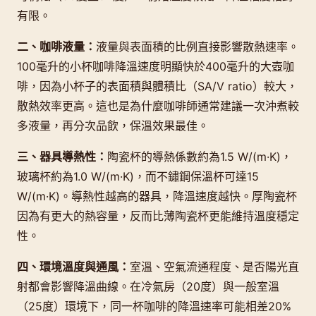
有限。
二、咖啡液量：
液量與表面積的比例直接影響散熱速率。
100毫升的小杯咖啡降溫速度明顯快於400毫升的大壺咖
啡，因為小杯子的表面積與體積比（SA/V ratio）較大，
散熱效率更高。這也是為什麼咖啡師通常建議一次沖煮較
多液量，再分次品飲，保溫效果最佳。
三、器具導熱性：
陶瓷杯的導熱係數約為1.5 W/(m·K)，
玻璃杯約為1.0 W/(m·K)，而不鏽鋼保溫杯可達15
W/(m·K)。導熱性越高的器具，降溫速度越快。厚陶瓷杯
因為有更大的熱容量，反而比薄陶瓷杯更能維持溫度穩定
性。
四、環境溫度與通風：
室溫、空氣流通程度、是否陽光直
射都會影響降溫曲線。在冷氣房（20度）與一般室溫
（25度）環境下，同一杯咖啡的降溫速率可能相差20%