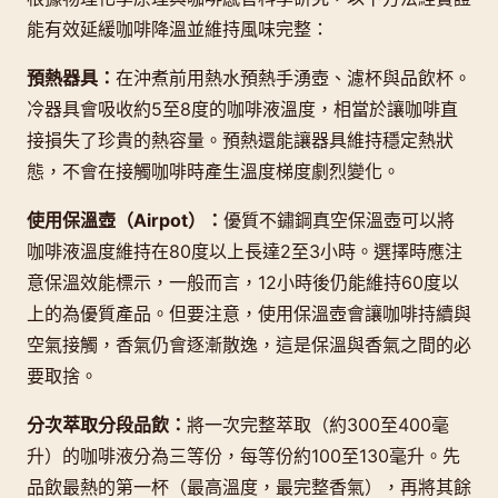
能有效延緩咖啡降溫並維持風味完整：
預熱器具：
在沖煮前用熱水預熱手湧壺、濾杯與品飲杯。
冷器具會吸收約5至8度的咖啡液溫度，相當於讓咖啡直
接損失了珍貴的熱容量。預熱還能讓器具維持穩定熱狀
態，不會在接觸咖啡時產生溫度梯度劇烈變化。
使用保溫壺（Airpot）：
優質不鏽鋼真空保溫壺可以將
咖啡液溫度維持在80度以上長達2至3小時。選擇時應注
意保溫效能標示，一般而言，12小時後仍能維持60度以
上的為優質產品。但要注意，使用保溫壺會讓咖啡持續與
空氣接觸，香氣仍會逐漸散逸，這是保溫與香氣之間的必
要取捨。
分次萃取分段品飲：
將一次完整萃取（約300至400毫
升）的咖啡液分為三等份，每等份約100至130毫升。先
品飲最熱的第一杯（最高溫度，最完整香氣），再將其餘