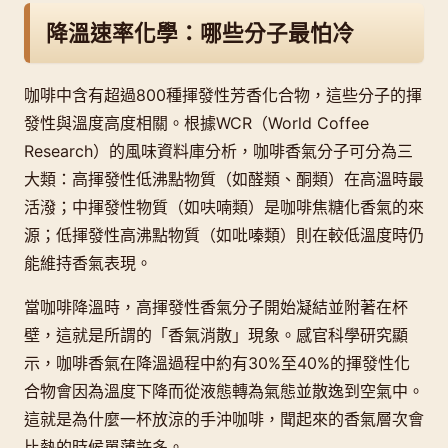
降溫速率化學：哪些分子最怕冷
咖啡中含有超過800種揮發性芳香化合物，這些分子的揮
發性與溫度高度相關。根據WCR（World Coffee
Research）的風味資料庫分析，咖啡香氣分子可分為三
大類：高揮發性低沸點物質（如醛類、酮類）在高溫時最
活潑；中揮發性物質（如呋喃類）是咖啡焦糖化香氣的來
源；低揮發性高沸點物質（如吡嗪類）則在較低溫度時仍
能維持香氣表現。
當咖啡降溫時，高揮發性香氣分子開始凝結並附著在杯
壁，這就是所謂的「香氣消散」現象。感官科學研究顯
示，咖啡香氣在降溫過程中約有30%至40%的揮發性化
合物會因為溫度下降而從液態轉為氣態並散逸到空氣中。
這就是為什麼一杯放涼的手沖咖啡，聞起來的香氣層次會
比熱的時候單薄許多。