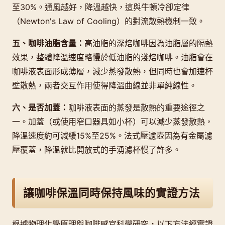
至30%。通風越好，降溫越快，這與牛頓冷卻定律
（Newton's Law of Cooling）的對流散熱機制一致。
五、咖啡油脂含量：
高油脂的深焙咖啡因為油脂層的隔熱
效果，整體降溫速度略慢於低油脂的淺焙咖啡。油脂會在
咖啡液表面形成薄層，減少蒸發散熱，但同時也會加速杯
壁散熱，兩者交互作用使得降溫曲線並非單純線性。
六、是否加蓋：
咖啡液表面的蒸發是散熱的重要途徑之
一。加蓋（或使用窄口器具如小杯）可以減少蒸發散熱，
降溫速度約可減緩15%至25%。法式壓濾壺因為有金屬濾
壓覆蓋，降溫就比開放式的手湧濾杯慢了許多。
讓咖啡保溫同時保持風味的實證方法
根據物理化學原理與咖啡感官科學研究，以下方法經實證