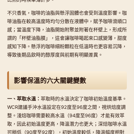
不只香氣，咖啡的油脂與懸浮固體也會受到溫度影響。咖
啡油脂在較高溫度時均勻分散在液體中，賦予咖啡滑順口
感；當溫度下降，油脂開始附聚並附著在杯壁上，形成所
謂的「杯壁油脂膜」，這會讓咖啡喝起來口感變薄，甜度
感知下降。懸浮的咖啡細粉顆粒在低溫時也更容易沉降，
導致後期品飲時的醇厚度與前期有明顯差異。
影響保溫的六大關鍵變數
一、萃取水溫：
萃取時的水溫決定了咖啡初始溫度基準。
WCR建議手沖水溫設定在92度至96度之間，視烘焙度調
整。淺焙咖啡需要較高水溫（94度至96度）才能有效萃
取，因此初始溫度更高，降溫潛力也更大；深焙咖啡水溫
可稍低（90度至92度），初始溫度較低，降溫幅度相對