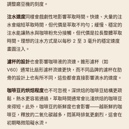
調整磨豆機的刻度。
注水速度
同樣會戲劇性地影響萃取時間。快速、大量的注
水會縮短萃取時間，但代價是萃取不均勻；緩慢、穩定的
注水能讓熱水與咖啡粉充分接觸，但代價是拉長整體萃取
時間。理想的注水方式是以每秒 2 至 3 毫升的穩定速度
畫圓注入。
濾杯的設計
也會影響咖啡液的流速。錐形濾杯（如
V60）通常比扇形濾杯流速更快，而不同品牌的濾杯在肋
骨的設計上也有所不同，這些都會直接影響滴水的速度。
咖啡豆的烘焙程度
也不可忽視。深烘焙的咖啡豆結構更疏
鬆，熱水更容易通過，萃取時間通常會比淺烘焙的咖啡豆
來得短。此外，咖啡豆的新鮮度也會影響——越新鮮的咖
啡豆，釋放的二氧化碳越多，悶蒸時排氣更劇烈，這會在
初期略微阻礙水流。