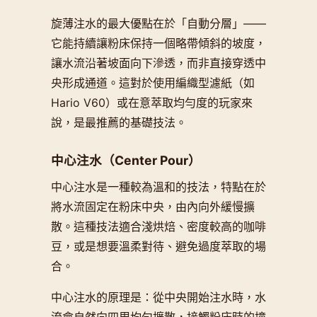
旋薄注水的最大優點在於「自動分層」——
它能持續讓粉床保持一個略帶傾斜的坡度，
讓水流沿著坡面向下滲透，而非直接穿透中
央形成通道。這對於使用編織型濾紙（如
Hario V60）或在意萃取均勻度的玩家來
說，是最推薦的基礎技法。
中心注水（Center Pour）
中心注水是一種較為溫和的技法，特點在於
將水流固定在粉床中央，由內向外緩慢擴
散。這種技法適合淺烘焙、密度較高的咖啡
豆，或是想要溫柔對待、避免過度萃取的場
合。
中心注水的原理是：從中央開始注水時，水
流會自然向四周均勻擴散，接觸粉床時的撞