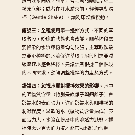
提高注水高度，讓水流有足夠的動能穿透至
粉床底部；或者在注水結束前，輕輕晃動濾
杯（Gentle Shake），讓粉床整體鬆動。
錯誤三：全程使用單一攪拌方式
。不同的萃
取階段，粉床的狀態也會改變。悶蒸階段需
要輕柔的水流讓粉層均勻膨脹；主萃取階段
需要更積極的水流促進萃取；尾段則需要減
緩流速以避免稀釋。建議讀者根據三個階段
的不同需求，動態調整攪拌的力度與方式。
錯誤四：忽視水質對攪拌效果的影響
。水中
的礦物質含量（特別是鎂離子與鈣離子）會
影響水的表面張力，進而影響水與咖啡粉的
潤濕程度。過軟的水（礦物質含量過低）表
面張力大，水流在粉層中的滲透力減弱，攪
拌時需要更大的力道才能帶動粉粒均勻翻