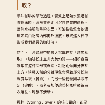
取？
手沖咖啡的萃取過程，實質上是熱水通過咖
啡粉床時，溶解並帶走可溶性物質的過程。
當熱水接觸咖啡粉表面，可溶性物質會依濃
度差異由粉層內部向外擴散，最終進入杯中
形成我們品嘗的咖啡液。
然而，手沖過程中的最大挑戰在於「均勻萃
取」。咖啡粉床並非完美均質——細粉容易
聚集在濾杯底部或邊緣，粗粉則傾向分佈於
上方。這種天然的分離現象會導致部分粉粒
過度萃取（苦澀），而另一些粉粒則萃取不
足（尖酸），兩者疊加便讓整杯咖啡顯得層
次混亂、尾韻不清晰。
攪拌（Stirring / Swirl）的核心目的，正是