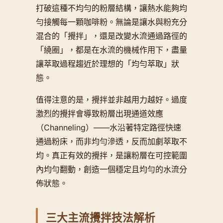
打破這種不均勻的粉層結構，讓熱水能夠均
勻接觸每一顆咖啡粉。無論是讓水與粉充分
混合的「攪拌」，還是改變水流通過路徑的
「繞圈」，都是在水流的機械作用下，盡量
讓萃取過程趨近於理想的「均勻萃取」狀
態。
值得注意的是，攪拌並非越用力越好。過度
激烈的攪拌會導致粉層出現通道效應
（Channeling）——水沿著特定路徑快速
通過粉床，而非均勻滲透，反而加劇萃取不
均。真正有效的攪拌，是讓粉層在可控範圍
內均勻翻動，創造一個穩定且均勻的水流分
佈狀態。
三大主流攪拌技法解析