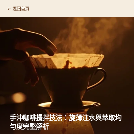
← 返回首頁
手沖咖啡攪拌技法：旋薄注水與萃取均
勻度完整解析