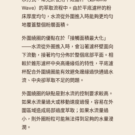
Wave）的萃取流程中。由於平底濾杯的粉
床厚度均勻，水流從外圍進入時能夠更均勻
地覆蓋整個粉層面積。
外圍繞圈的優點在於「接觸面積最大化」
——水流從外圈進入時，會沿著濾杯壁面向
下流動，接著均勻分佈於整個底部平面。相
較於錐形濾杯中央高邊緣低的特性，平底濾
杯配合外圍繞圈能有效避免邊緣過快通過水
流、中央卻萃取不足的問題。
外圍繞圈的缺點是對水流的控制要求較高。
如果水流量過大或移動速度過慢，容易在外
圍區域造成局部過度萃取；如果水流量過
小，則外圈粉粒可能無法得到足夠的水量浸
潤。