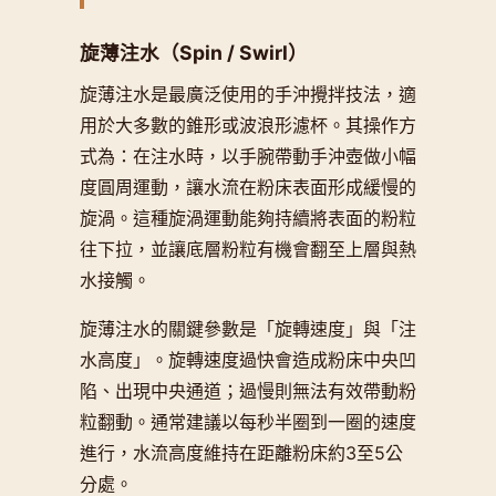
旋薄注水（Spin / Swirl）
旋薄注水是最廣泛使用的手沖攪拌技法，適
用於大多數的錐形或波浪形濾杯。其操作方
式為：在注水時，以手腕帶動手沖壺做小幅
度圓周運動，讓水流在粉床表面形成緩慢的
旋渦。這種旋渦運動能夠持續將表面的粉粒
往下拉，並讓底層粉粒有機會翻至上層與熱
水接觸。
旋薄注水的關鍵參數是「旋轉速度」與「注
水高度」。旋轉速度過快會造成粉床中央凹
陷、出現中央通道；過慢則無法有效帶動粉
粒翻動。通常建議以每秒半圈到一圈的速度
進行，水流高度維持在距離粉床約3至5公
分處。