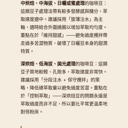
中烘焙、中海拔、日曬或蜜處理
的咖啡豆：
這類豆子處理法帶有較多發酵感與糖分，萃
取速度適中。建議採用「旋薄注水」為主
軸，適時結合外圍繞圈以增加萃取均勻度。
重點在於「維持甜感」——避免過度攪拌帶
走過多苦澀物質，破壞了日曬豆本身的甜潤
特質。
深烘焙、低海拔、拋光處理
的咖啡豆：這類
豆子質地較輕、孔隙多，萃取速度非常快。
建議採用「分段注水 + 保守攪拌」的策
略，降低總萃取量以避免過度苦澀。重點在
於「控制萃取」——深烘焙豆的問題永遠是
萃取過度而非不足，所以要比平常更溫柔地
對待粉床。