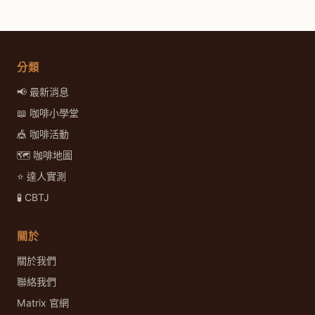
分類
📢 最新消息
📖 咖啡小學堂
🎪 咖啡活動
🗺️ 咖啡地圖
⭐ 達人實測
🧪 CBTJ
關於
關於我們
聯絡我們
Matrix 官網