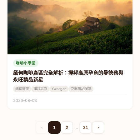
咖啡小學堂
緬甸咖啡產區完全解析：撣邦高原孕育的曼德勒與
永旺精品新星
緬甸咖啡
撣邦高原
Ywangan
亞洲精品咖啡
2026-08-03
…
‹
1
2
31
›